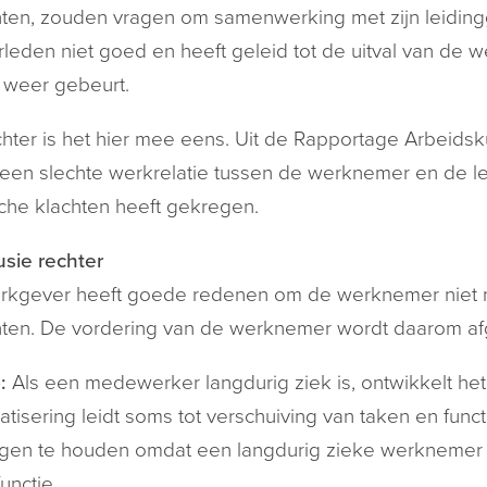
hten, zouden vragen om samenwerking met zijn leidin
rleden niet goed en heeft geleid tot de uitval van d
t weer gebeurt.
hter is het hier mee eens. Uit de Rapportage Arbeidsk
 een slechte werkrelatie tussen de werknemer en de
he klachten heeft gekregen.
sie rechter
rkgever heeft goede redenen om de werknemer niet m
hten. De vordering van de werknemer wordt daarom a
:
Als een medewerker langdurig ziek is, ontwikkelt het
tisering leidt soms tot verschuiving van taken en func
egen te houden omdat een langdurig zieke werknemer mo
functie.