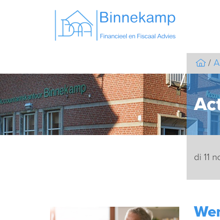
A
Act
di 11
Wer