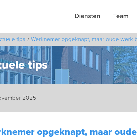
Diensten
Team
ctuele tips
Werknemer opgeknapt, maar oude werk be
uele tips
 november 2025
knemer opgeknapt, maar oude 