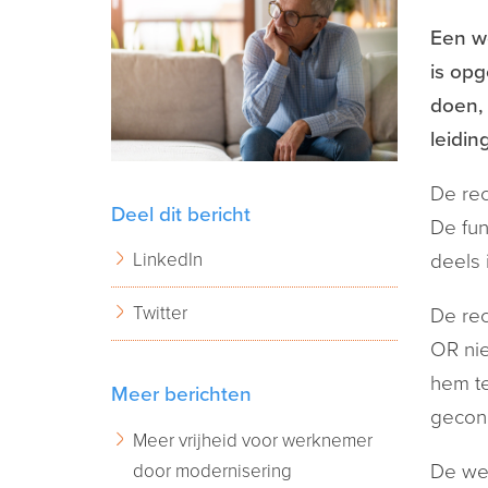
Een we
is opg
doen, 
leidin
De rec
Deel dit bericht
De fun
LinkedIn
deels 
Twitter
De rec
OR nie
hem te
Meer berichten
geconc
Meer vrijheid voor werknemer
door modernisering
De we