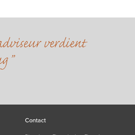
dviseur verdient
ug
Contact