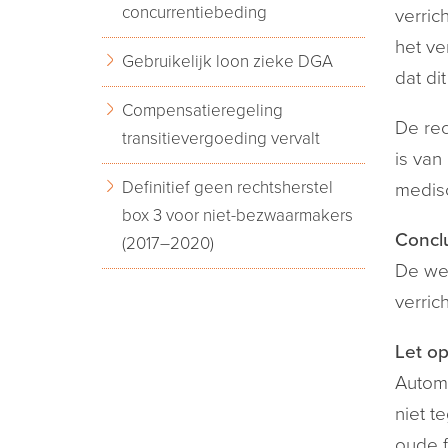
concurrentiebeding
verric
het ve
Gebruikelijk loon zieke DGA
dat di
Compensatieregeling
De rec
transitievergoeding vervalt
is van
Definitief geen rechtsherstel
medisc
box 3 voor niet-bezwaarmakers
Conclu
(2017–2020)
De we
verric
Let op
Automa
niet t
oude 