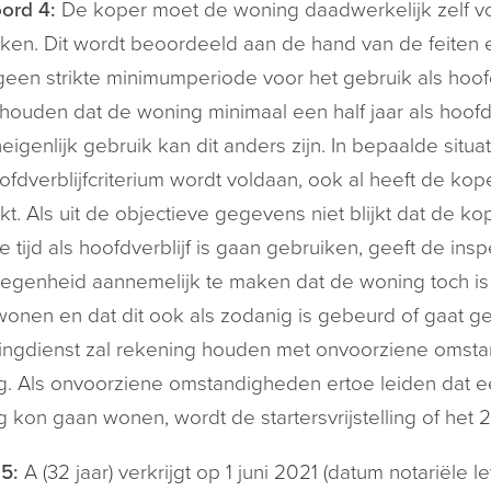
ord 4:
De koper moet de woning daadwerkelijk zelf voor
ken. Dit wordt beoordeeld aan de hand van de feiten 
geen strikte minimumperiode voor het gebruik als hoofd
ouden dat de woning minimaal een half jaar als hoofdve
eigenlijk gebruik kan dit anders zijn. In bepaalde situ
ofdverblijfcriterium wordt voldaan, ook al heeft de kope
kt. Als uit de objectieve gegevens niet blijkt dat de k
e tijd als hoofdverblijf is gaan gebruiken, geeft de in
egenheid aannemelijk te maken dat de woning toch is g
onen en dat dit ook als zodanig is gebeurd of gaat g
ingdienst zal rekening houden met onvoorziene omst
. Als onvoorziene omstandigheden ertoe leiden dat een 
 kon gaan wonen, wordt de startersvrijstelling of het 
5:
A (32 jaar) verkrijgt op 1 juni 2021 (datum notariële