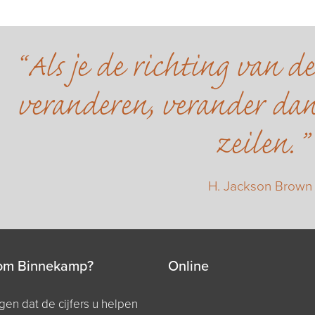
Als je de richting van d
veranderen, verander dan
zeilen.
H. Jackson Brown
om Binnekamp?
Online
en dat de cijfers u helpen