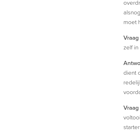
overdr
alsnog
moet h
Vraag 
zelf i
Antwo
dient 
redeli
voord
Vraag 
voltoo
starter