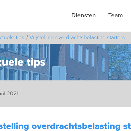
Diensten
Team
ctuele tips
Vrijstelling overdrachtsbelasting starters
uele tips
pril 2021
jstelling overdrachtsbelasting st