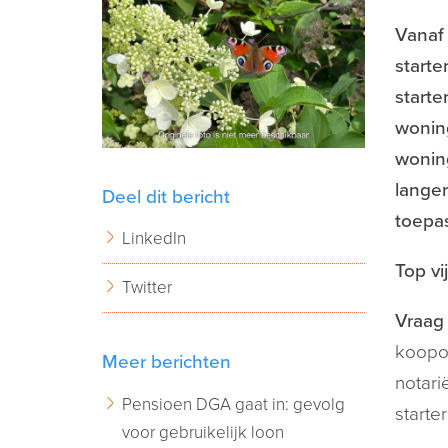
Vanaf
starte
starte
wonin
woning
langer
Deel dit bericht
toepa
LinkedIn
Top vi
Twitter
Vraag 
koopo
Meer berichten
notari
Pensioen DGA gaat in: gevolg
starte
voor gebruikelijk loon