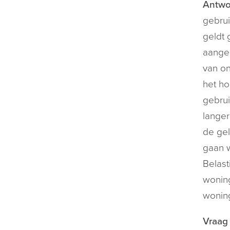
Antwo
gebrui
geldt 
aangeh
van on
het ho
gebrui
langer
de gel
gaan w
Belast
woning
woning
Vraag 