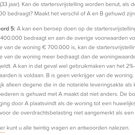
(33 jaar). Kan de startersvrijstelling worden benut, a
0 bedraagt? Maakt het verschil of A en B gehuwd zi
ord 5:
A kan een beroep doen op de startersvrijstelli
400.000 bedraagt en aan de overige voorwaarden voor 
 van de woning € 700.000 is, kan de startersvrijstell
e van de woning meer bedraagt dan de woningwaardegr
eldt. A kan in dat geval wel gebruikmaken van het 2%-
arden is voldaan. B is geen verkrijger van de woning. 
jk alleen degene die in de notariële leveringsakte a
ederen is gehuwd met A maakt dat niet anders. De boe
jging door A plaatsvindt als de woning tot een huwe
voor de overdrachtsbelasting niet aangemerkt als een 
er
kunt u alle twintig vragen en antwoorden nalezen.