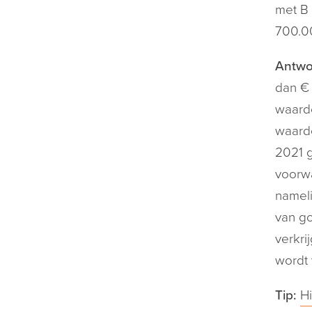
met B 
700.00
Antwo
dan € 
waarde
waard
2021 g
voorwa
nameli
van go
verkri
wordt 
Tip:
Hi