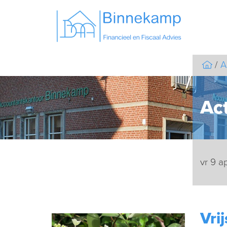
A
Act
vr 9 a
Vri