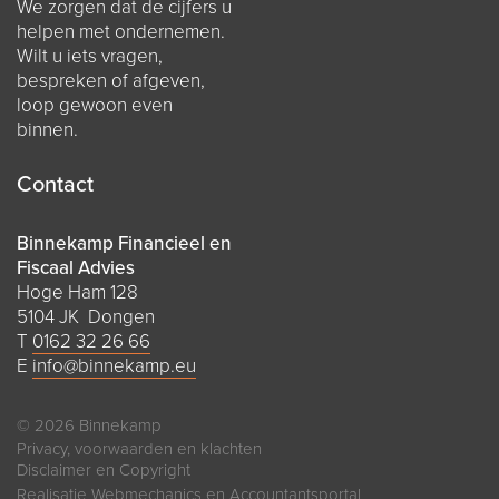
We zorgen dat de cijfers u
helpen met ondernemen.
Wilt u iets vragen,
bespreken of afgeven,
loop gewoon even
binnen.
Contact
Binnekamp Financieel en
Fiscaal Advies
Hoge Ham 128
5104 JK Dongen
T
0162 32 26 66
E
info@binnekamp.eu
© 2026 Binnekamp
Privacy, voorwaarden en klachten
Disclaimer en Copyright
Realisatie
Webmechanics
en
Accountantsportal