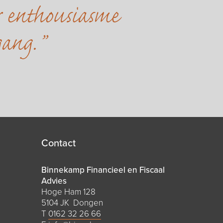
r enthousiasme
gang.
Contact
Binnekamp Financieel en Fiscaal
Advies
Hoge Ham 128
5104 JK Dongen
T
0162 32 26 66