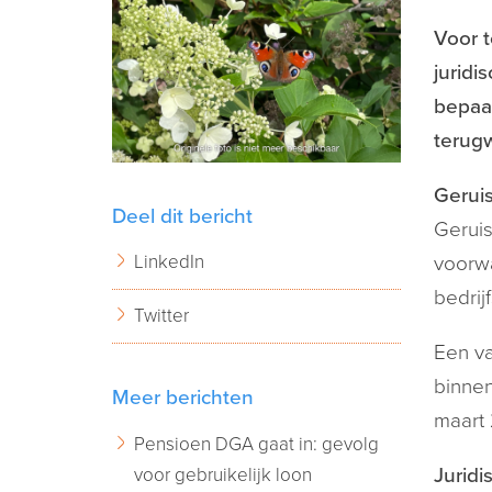
Voor t
juridi
bepaal
terugw
Geruis
Deel dit bericht
Geruis
LinkedIn
voorwa
bedrijf
Twitter
Een va
binnen
Meer berichten
maart 
Pensioen DGA gaat in: gevolg
voor gebruikelijk loon
Juridi