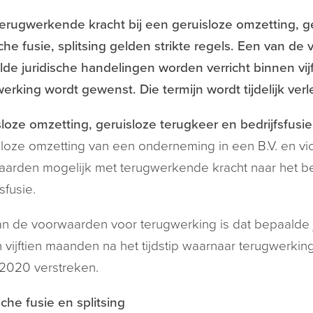
erugwerkende kracht bij een geruisloze omzetting, ger
sche fusie, splitsing gelden strikte regels. Een van d
de juridische handelingen worden verricht binnen vij
erking wordt gewenst. Die termijn wordt tijdelijk ver
loze omzetting, geruisloze terugkeer en bedrijfsfusie
loze omzetting van een onderneming in een B.V. en vic
arden mogelijk met terugwerkende kracht naar het be
sfusie.
n de voorwaarden voor terugwerking is dat bepaalde j
 vijftien maanden na het tijdstip waarnaar terugwerkin
2020 verstreken.
sche fusie en splitsing