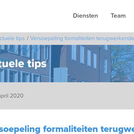
Diensten
Team
ctuele tips
Versoepeling formaliteiten terugwerkende
uele tips
april 2020
soepeling formaliteiten terugw