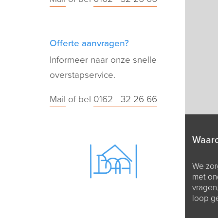
Offerte aanvragen?
Informeer naar onze snelle
overstapservice.
Mail
of bel
0162 - 32 26 66
Waar
We zorg
met on
vragen
loop g