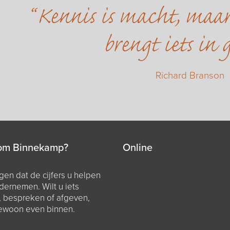
Kennis is macht, maa
brengt iets in 
Richard Branson
om Binnekamp?
Online
en dat de cijfers u helpen
dernemen. Wilt u iets
, bespreken of afgeven,
ewoon even binnen.