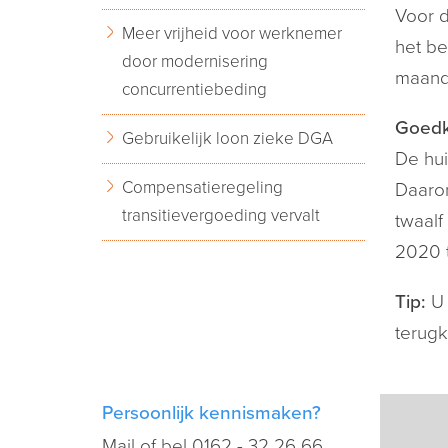
Voor d
Meer vrijheid voor werknemer
het be
door modernisering
maande
concurrentiebeding
Goedk
Gebruikelijk loon zieke DGA
De hui
Compensatieregeling
Daarom
transitievergoeding vervalt
twaalf
2020 t
Tip:
U 
terugk
Persoonlijk kennismaken?
Mail
of bel
0162 - 32 26 66