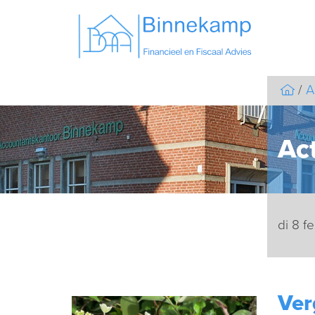
A
Act
di 8 f
Ver