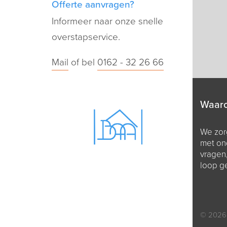
Offerte aanvragen?
Informeer naar onze snelle
overstapservice.
Mail
of bel
0162 - 32 26 66
Waar
We zorg
met on
vragen
loop g
© 2026