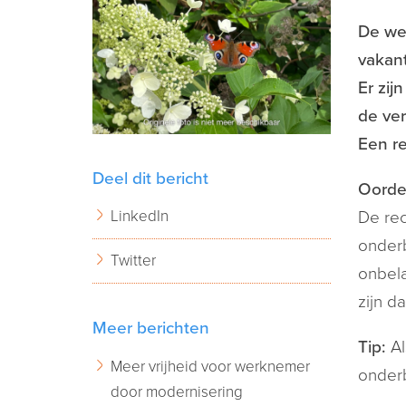
De we
vakan
Er zij
de ver
Een re
Deel dit bericht
Oorde
LinkedIn
De rec
onderb
Twitter
onbela
zijn d
Meer berichten
Tip:
Al
Meer vrijheid voor werknemer
onderb
door modernisering