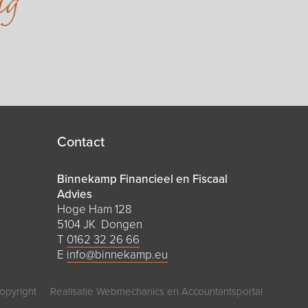
ug
Contact
Binnekamp Financieel en Fiscaal
Advies
Hoge Ham 128
5104 JK Dongen
T
0162 32 26 66
E
info@binnekamp.eu
opyright
Realisatie
Webmechanics
en
Accountantsportal