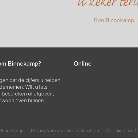
u zeker ter
Ben Binnekamp
om Binnekamp?
Online
en dat de cijfers u helpen
dernemen. Wilt u iets
, bespreken of afgeven,
ewoon even binnen.
 Binnekamp
Privacy, voorwaarden en klachten
Disclaimer en C