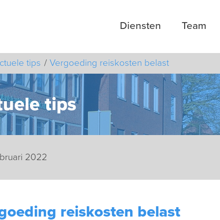
Diensten
Team
ctuele tips
Vergoeding reiskosten belast
uele tips
ebruari 2022
goeding reiskosten belast