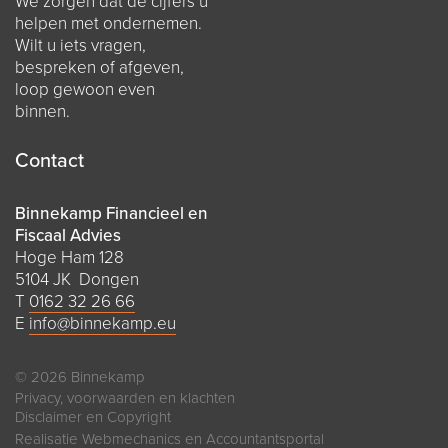
We zorgen dat de cijfers u
helpen met ondernemen.
Wilt u iets vragen,
bespreken of afgeven,
loop gewoon even
binnen.
Contact
Binnekamp Financieel en
Fiscaal Advies
Hoge Ham 128
5104 JK Dongen
T
0162 32 26 66
E
info@binnekamp.eu
© 2026 Binnekamp
Privacy, voorwaarden en klachten
Disclaimer en Copyright
Realisatie
Webmechanics
en
Accountantsportal