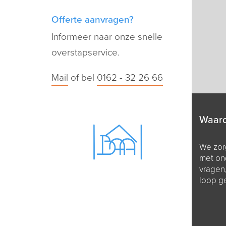
Offerte aanvragen?
Informeer naar onze snelle
overstapservice.
Mail
of bel
0162 - 32 26 66
Waar
We zorg
met on
vragen
loop g