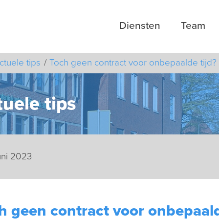
Diensten
Team
ctuele tips
Toch geen contract voor onbepaalde tijd?
uele tips
juni 2023
h geen contract voor onbepaald