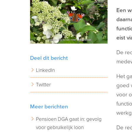
Een w
daarna
functi
eist v
De rec
Deel dit bericht
medewe
LinkedIn
Het ga
Twitter
goed w
voor o
functi
Meer berichten
werkge
Pensioen DGA gaat in: gevolg
voor gebruikelijk loon
De re