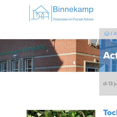
A
Act
di 13 
Toc