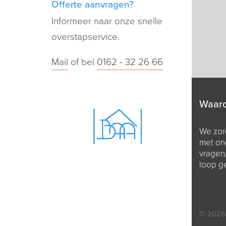
Offerte aanvragen?
Informeer naar onze snelle
overstapservice.
Mail
of bel
0162 - 32 26 66
Waar
We zorg
met on
vragen
loop g
© 2026