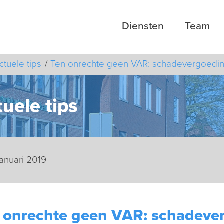
Diensten
Team
ctuele tips
Ten onrechte geen VAR: schadevergoedi
uele tips
januari 2019
 onrechte geen VAR: schadeve