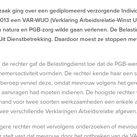
zaak ging over een gediplomeerd verzorgende Indivi
2013 een VAR-WUO (Verklaring Arbeidsrelatie-Winst 
n natura en PGB-zorg wilde gaan verlenen. De Belasti
Uit Dienstbetrekking. Daardoor moest ze stoppen me
j de rechter gaf de Belastingdienst toe dat de PGB-w
emersactiviteit vormden. De rechter kende haar een 
 beroep verviel deze, omdat mevrouw volgens het ge
 aanvragen had moeten indienen. De hoogste rechter 
mand voor twee soorten werkzaamheden een enkele aan
wee verschillende Verklaringen Arbeidsrelatie afgeven
gere rechter moet vervolgens onderzoeken of mevrou
r stelt vast dat mevrouw door het ontbreken van de 