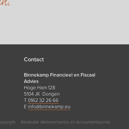
en.
Contact
Binnekamp Financieel en Fiscaal
Advies
Hoge Ham 128
5104 JK Dongen
T
0162 32 26 66
E
info@binnekamp.eu
opyright
Realisatie
Webmechanics
en
Accountantsportal