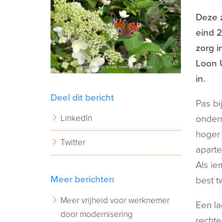
Deze 
eind 
zorg i
Loon 
in.
Deel dit bericht
Pas bi
LinkedIn
ondern
hoger
Twitter
aparte
Als ie
Meer berichten
best t
Meer vrijheid voor werknemer
Een la
door modernisering
rechte