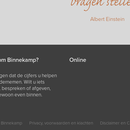
vragen stell
Albert Einstein
om Binnekamp?
Online
en dat de cijfers u helpen
dernemen. Wilt u iets
, bespreken of afgeven,
ewoon even binnen.
 Binnekamp
Privacy, voorwaarden en klachten
Disclaimer en C