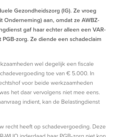
duele Gezondheidszorg (IG). Ze vroeg
Uit Onderneming) aan, omdat ze AWBZ-
ngdienst gaf haar echter alleen een VAR-
t PGB-zorg. Ze diende een schadeclaim
erkzaamheden wel degelijk een fiscale
schadevergoeding toe van € 5.000. In
rechtshof voor beide werkzaamheden
was het daar vervolgens niet mee eens.
vraag indient, kan de Belastingdienst
.
w recht heeft op schadevergoeding. Deze
VAR-WUO inderdaad haar PGB-zorg niet kon