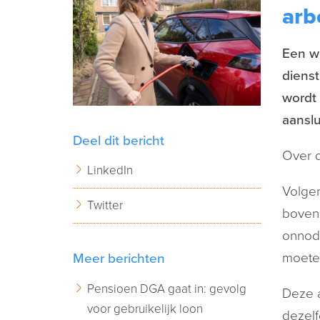
arb
Een we
dienst
wordt 
aanslu
Deel dit bericht
Over d
LinkedIn
Volgen
Twitter
bovenm
onnodi
moete
Meer berichten
Pensioen DGA gaat in: gevolg
Deze a
voor gebruikelijk loon
dezelf