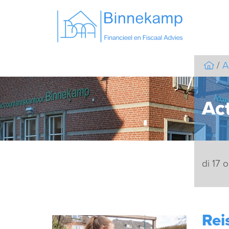
A
Act
di 17 
Rei