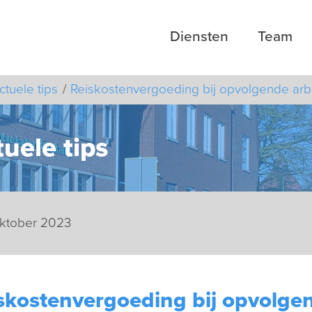
Diensten
Team
ctuele tips
Reiskostenvergoeding bij opvolgende ar
uele tips
oktober 2023
skostenvergoeding bij opvolge