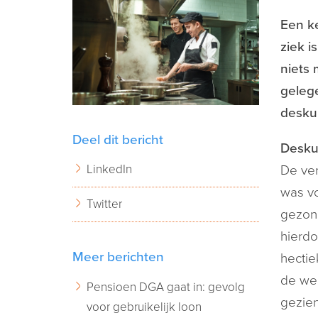
Een k
ziek i
niets 
geleg
deskun
Deel dit bericht
Desku
LinkedIn
De ver
was vo
Twitter
gezond
hierdo
Meer berichten
hectie
de wer
Pensioen DGA gaat in: gevolg
gezien
voor gebruikelijk loon