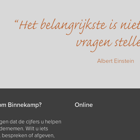
Het belangrijkste is ni
vragen stell
Albert Einstein
om Binnekamp?
Online
en dat de cijfers u helpen
dernemen. Wilt u iets
, bespreken of afgeven,