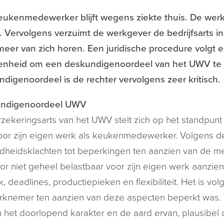
eukenmedewerker blijft wegens ziekte thuis. De werk
s. Vervolgens verzuimt de werkgever de bedrijfsarts 
meer van zich horen. Een juridische procedure volgt 
enheid om een deskundigenoordeel van het UWV te ov
digenoordeel is de rechter vervolgens zeer kritisch.
ndigenoordeel UWV
zekeringsarts van het UWV stelt zich op het standpun
or zijn eigen werk als keukenmedewerker. Volgens de 
heidsklachten tot beperkingen ten aanzien van de m
or niet geheel belastbaar voor zijn eigen werk aanzien
k, deadlines, productiepieken en flexibiliteit. Het is v
knemer ten aanzien van deze aspecten beperkt was. V
 het doorlopend karakter en de aard ervan, plausibe