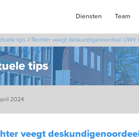
Diensten
Team
ctuele tips
Rechter veegt deskundigenoordeel UWV v
uele tips
april 2024
hter veegt deskundigenoordeel