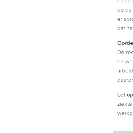
daarom
op de 
er spr
dat he
Oorde
De rec
de wer
arbeid
daaro
Let op
ziekte
werkge