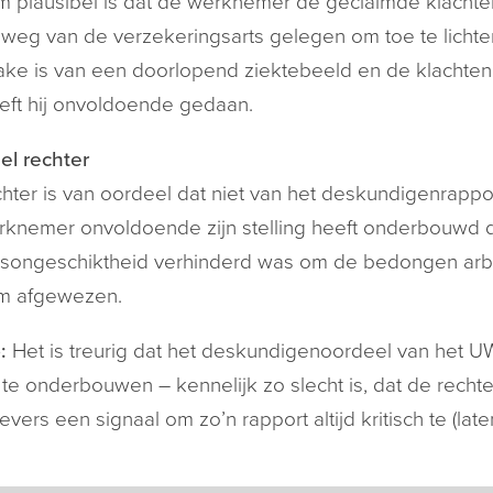
 plausibel is dat de werknemer de geclaimde klachten
weg van de verzekeringsarts gelegen om toe te lichten
ake is van een doorlopend ziektebeeld en de klachte
eft hij onvoldoende gedaan.
el rechter
hter is van oordeel dat niet van het deskundigenrappo
knemer onvoldoende zijn stelling heeft onderbouwd d
songeschiktheid verhinderd was om de bedongen arbeid
m afgewezen.
:
Het is treurig dat het deskundigenoordeel van het 
 te onderbouwen – kennelijk zo slecht is, dat de rechter 
vers een signaal om zo’n rapport altijd kritisch te (lat