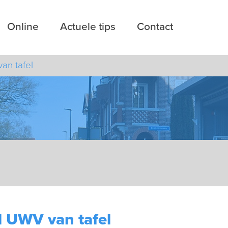
Online
Actuele tips
Contact
an tafel
 UWV van tafel