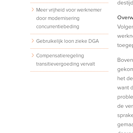
destij
Meer vrijheid voor werknemer
Overw
door modernisering
concurrentiebeding
Volgen
werkne
Gebruikelijk loon zieke DGA
toegep
Compensatieregeling
Bovend
transitievergoeding vervalt
gekome
het de
want d
proble
de ver
sprake
gemaak