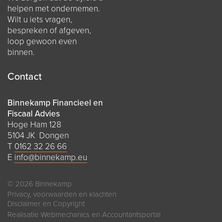
helpen met ondernemen.
Wilt u iets vragen,
bespreken of afgeven,
loop gewoon even
binnen.
Contact
Binnekamp Financieel en
Fiscaal Advies
Hoge Ham 128
5104 JK Dongen
T
0162 32 26 66
E
info@binnekamp.eu
© 2026 Binnekamp
Privacy, voorwaarden en klachten
Disclaimer en Copyright
Realisatie
Webmechanics
en
Accountantsportal