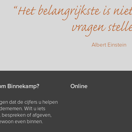
Het belangrijkste is ni
vragen stell
Albert Einstein
om Binnekamp?
Online
en dat de cijfers u helpen
dernemen. Wilt u iets
, bespreken of afgeven,
ewoon even binnen.