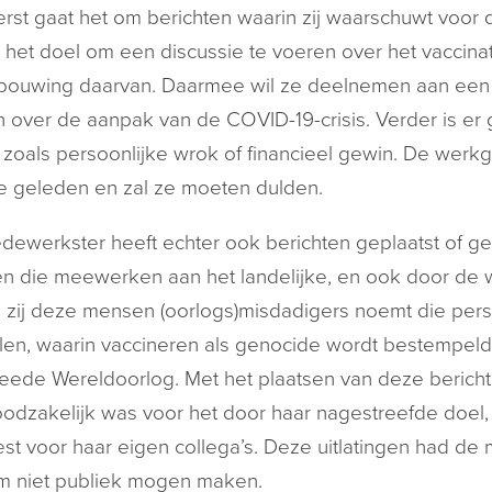
erst gaat het om berichten waarin zij waarschuwt voo
 het doel om een discussie te voeren over het vaccin
bouwing daarvan. Daarmee wil ze deelnemen aan een
 over de aanpak van de COVID-19-crisis. Verder is er 
 zoals persoonlijke wrok of financieel gewin. De werk
 geleden en zal ze moeten dulden.
ewerkster heeft echter ook berichten geplaatst of ged
 die meewerken aan het landelijke, en ook door de we
 zij deze mensen (oorlogs)misdadigers noemt die perso
en, waarin vaccineren als genocide wordt bestempeld en
ede Wereldoorlog. Met het plaatsen van deze bericht
oodzakelijk was voor het door haar nagestreefde doel,
t voor haar eigen collega’s. Deze uitlatingen had d
m niet publiek mogen maken.