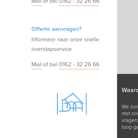
Mail
of bel
0162 - 32 26 66
Offerte aanvragen?
Informeer naar onze snelle
overstapservice.
Mail
of bel
0162 - 32 26 66
Waar
We zorg
met on
vragen
loop g