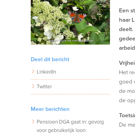
Een s
haar L
deelt.
gedeel
arbei
Deel dit bericht
Vrijhe
LinkedIn
Het re
goed w
Twitter
de mot
de opg
Meer berichten
Toets
Pensioen DGA gaat in: gevolg
De med
voor gebruikelijk loon