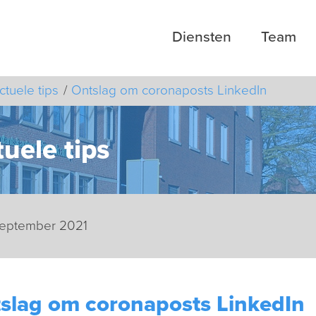
Diensten
Team
ctuele tips
Ontslag om coronaposts LinkedIn
uele tips
september 2021
slag om coronaposts LinkedIn