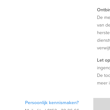
Ontbi
De med
van de
herste
dienst
verwij
Let op
ingeno
De too
meer i
Persoonlijk kennismaken?