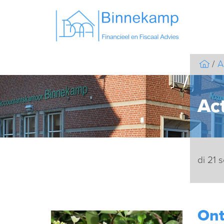
A
Act
di 21 
Ont