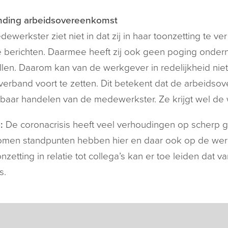
nding arbeidsovereenkomst
ewerkster ziet niet in dat zij in haar toonzetting te v
 berichten. Daarmee heeft zij ook geen poging onde
llen. Daarom kan van de werkgever in redelijkheid nie
verband voort te zetten. Dit betekent dat de arbeid
tbaar handelen van de medewerkster. Ze krijgt wel de w
:
De coronacrisis heeft veel verhoudingen op scherp 
men standpunten hebben hier en daar ook op de werkv
nzetting in relatie tot collega’s kan er toe leiden d
s.