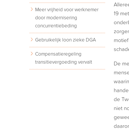
Allere
Meer vrijheid voor werknemer
19 met
door modernisering
onder
concurrentiebeding
zorgen
Gebruikelijk loon zieke DGA
motief
schade
Compensatieregeling
transitievergoeding vervalt
De med
mensen
waarin
handel
de Twe
niet n
gewees
daaro