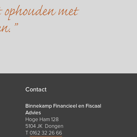
et ophouden met
en.
Contact
Binnekamp Financieel en Fiscaal
Advies
Hoge Ham 128
5104 JK Dongen
T
0162 32 26 66