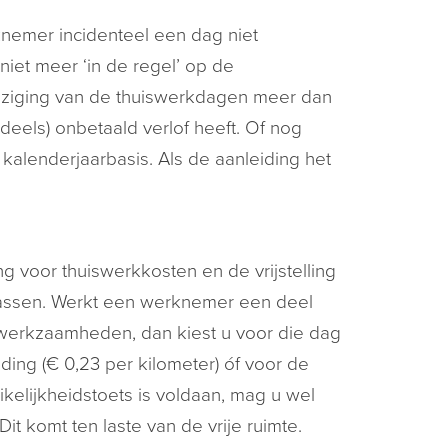
knemer incidenteel een dag niet
iet meer ‘in de regel’ op de
ijziging van de thuiswerkdagen meer dan
eels) onbetaald verlof heeft. Of nog
 kalenderjaarbasis. Als de aanleiding het
.
ng voor thuiswerkkosten en de vrijstelling
assen. Werkt een werknemer een deel
 werkzaamheden, dan kiest u voor die dag
eding (€ 0,23 per kilometer) óf voor de
kelijkheidstoets is voldaan, mag u wel
t komt ten laste van de vrije ruimte.