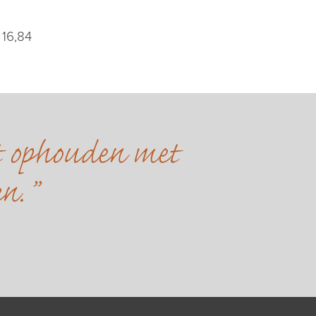
 16,84
et ophouden met
en.