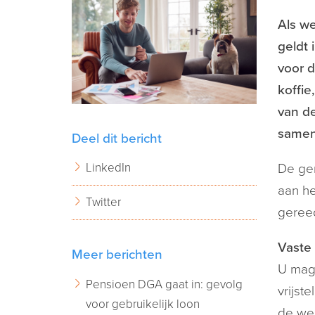
Als w
geldt 
voor d
koffie
van d
samenl
Deel dit bericht
LinkedIn
De ger
aan he
Twitter
geree
Vaste
Meer berichten
U mag
Pensioen DGA gaat in: gevolg
vrijst
voor gebruikelijk loon
de we