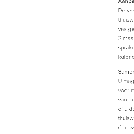
Aanpa
De vas
thuisw
vastge
2 maan
sprake
kalend
Samen
U mag 
voor 
van de
of u d
thuisw
één va