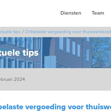
Diensten
Team
ctuele tips
Onbelaste vergoeding voor thuiswerkkos
uele tips
februari 2024
elaste vergoeding voor thuisw