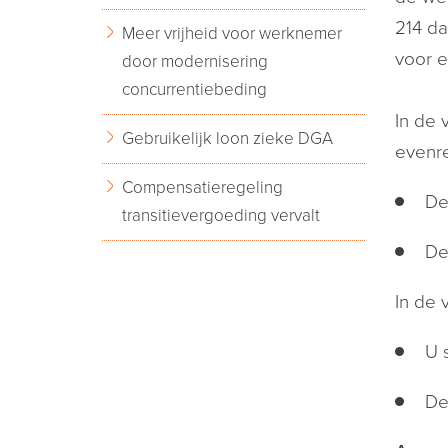
214 da
Meer vrijheid voor werknemer
voor e
door modernisering
concurrentiebeding
In de 
Gebruikelijk loon zieke DGA
evenr
Compensatieregeling
De
transitievergoeding vervalt
De
In de 
U 
De