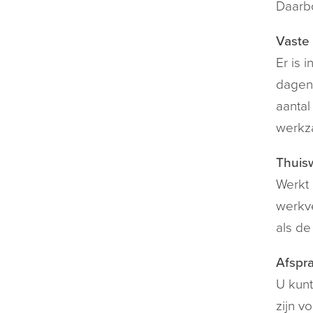
Daarbo
Vaste
Er is 
dagen 
aantal
werkz
Thuis
Werkt 
werkve
als de
Afspr
U kun
zijn v