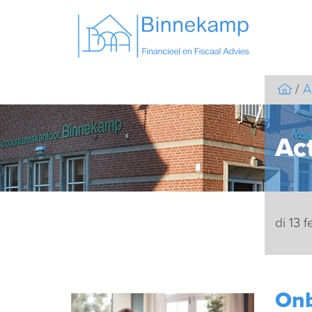
A
Act
di 13 
Onb