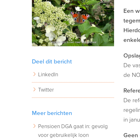
Een w
tegemo
Hierd
enkele
Opsla
Deel dit bericht
De vas
LinkedIn
de NO
Twitter
Refer
De ref
regeli
Meer berichten
in jan
Pensioen DGA gaat in: gevolg
voor gebruikelijk loon
Geen 