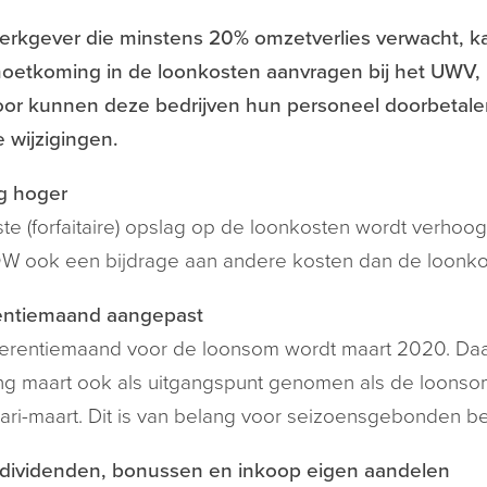
erkgever die minstens 20% omzetverlies verwacht, k
etkoming in de loonkosten aanvragen bij het UWV, n
oor kunnen deze bedrijven hun personeel doorbetale
 wijzigingen.
g hoger
te (forfaitaire) opslag op de loonkosten wordt verhoo
W ook een bijdrage aan andere kosten dan de loonko
entiemaand aangepast
erentiemaand voor de loonsom wordt maart 2020. Daa
ng maart ook als uitgangspunt genomen als de loonso
uari-maart. Dit is van belang voor seizoensgebonden be
dividenden, bonussen en inkoop eigen aandelen