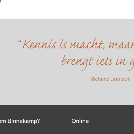
.
Kennis is macht, maa
brengt iets in 
Richard Branson
om Binnekamp?
Online