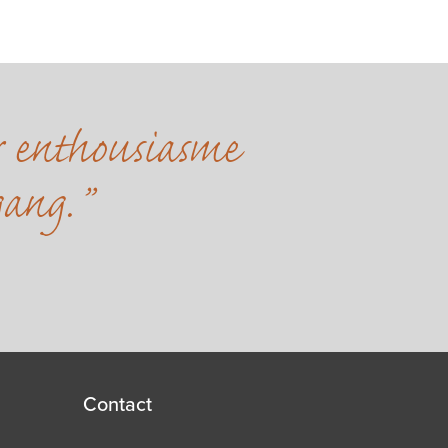
r enthousiasme
gang.
Contact