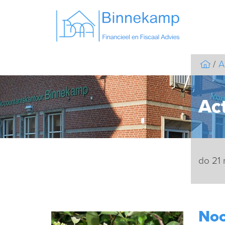
A
Act
do 21
Noo