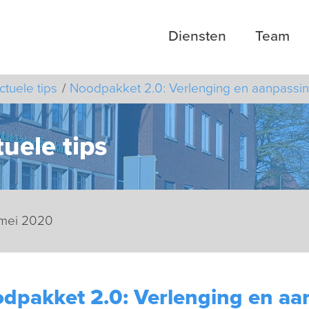
Diensten
Team
ctuele tips
Noodpakket 2.0: Verlenging en aanpass
uele tips
 mei 2020
dpakket 2.0: Verlenging en a