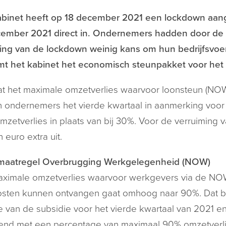
abinet heeft op 18 december 2021 een lockdown aa
ember 2021 direct in. Ondernemers hadden door de k
ing van de lockdown weinig kans om hun bedrijfsvoer
mt het kabinet het economisch steunpakket voor het 
at het maximale omzetverlies waarvoor loonsteun (N
ondernemers het vierde kwartaal in aanmerking voor
zetverlies in plaats van bij 30%. Voor de verruiming v
n euro extra uit.
aatregel Overbrugging Werkgelegenheid (NOW)
aximale omzetverlies waarvoor werkgevers via de N
sten kunnen ontvangen gaat omhoog naar 90%. Dat be
 van de subsidie voor het vierde kwartaal van 2021 e
nd met een percentage van maximaal 90% omzetverlie