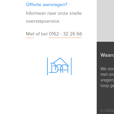
Offerte aanvragen?
Informeer naar onze snelle
overstapservice.
Mail
of bel
0162 - 32 26 66
Waar
We zorg
met on
vragen
loop g
© 2026