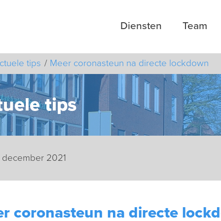
Diensten
Team
ctuele tips
Meer coronasteun na directe lockdown
uele tips
 december 2021
r coronasteun na directe lock