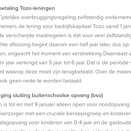
betaling Tozo-leningen
Tijdelijke overbruggingsregeling zelfstandig ondernemer
emers de lening voor bedrijfskapitaal Tozo vanaf 1 j
e verscherpte maatregelen is dat voor veel zelfstandi
chte aflossing begint daarom een half jaar later, dus op 1 
en, ongeacht het moment van verstrekking Daarnaast wo
n jaar verlengd van 5 jaar tot 6 jaar. Dat is de period
 waarop deze moet zijn terugbetaald. Over de maande
ook geen rente te worden betaald.
ging sluiting buitenschoolse opvang (bso)
 is tot en met 9 januari alleen open voor noodopvang
verzorger met een cruciale beroepsgroep en kinderen
dagopvang voor kinderen van 0-4 jaar en de gastoude