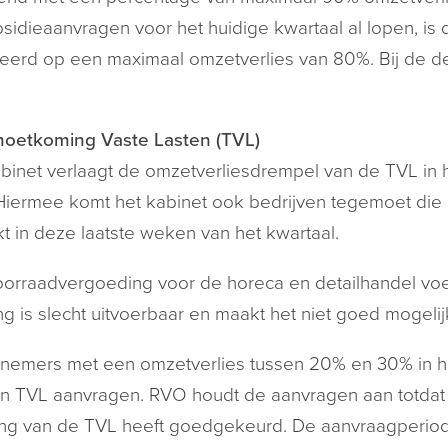
sidieaanvragen voor het huidige kwartaal al lopen, is 
erd op een maximaal omzetverlies van 80%. Bij de def
oetkoming Vaste Lasten (TVL)
binet verlaagt de omzetverliesdrempel van de TVL in 
Hiermee komt het kabinet ook bedrijven tegemoet di
t in deze laatste weken van het kwartaal.
orraadvergoeding voor de horeca en detailhandel voert
ng is slecht uitvoerbaar en maakt het niet goed mogelijk
emers met een omzetverlies tussen 20% en 30% in het
n TVL aanvragen. RVO houdt de aanvragen aan totda
ing van de TVL heeft goedgekeurd. De aanvraagperiode