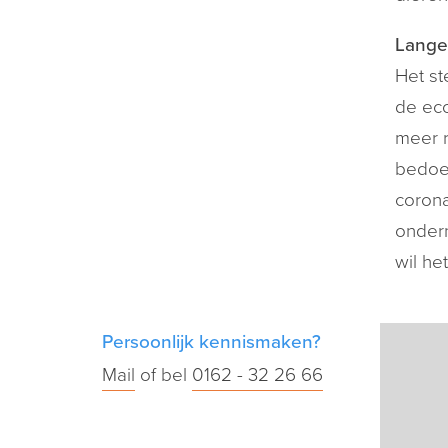
Langet
Het st
de eco
meer r
bedoel
coron
ondern
wil he
Persoonlijk kennismaken?
Mail
of bel
0162 - 32 26 66