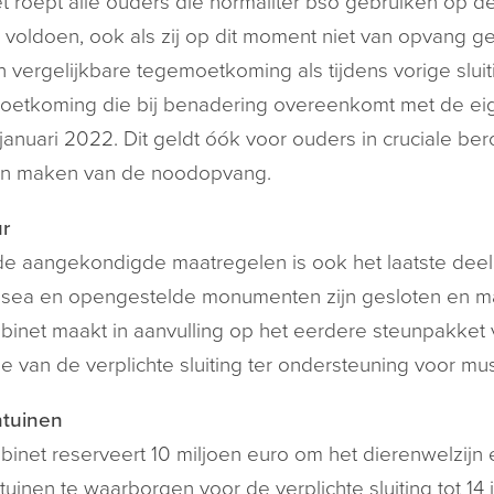
t roept alle ouders die normaliter bso gebruiken op d
n voldoen, ook als zij op dit moment niet van opvang g
 vergelijkbare tegemoetkoming als tijdens vorige slui
etkoming die bij benadering overeenkomt met de eigen
januari 2022. Dit geldt óók voor ouders in cruciale
n maken van de noodopvang.
r
e aangekondigde maatregelen is ook het laatste deel 
ea en opengestelde monumenten zijn gesloten en mat
binet maakt in aanvulling op het eerdere steunpakket vo
e van de verplichte sluiting ter ondersteuning voor m
ntuinen
binet reserveert 10 miljoen euro om het dierenwelzij
tuinen te waarborgen voor de verplichte sluiting tot 14 