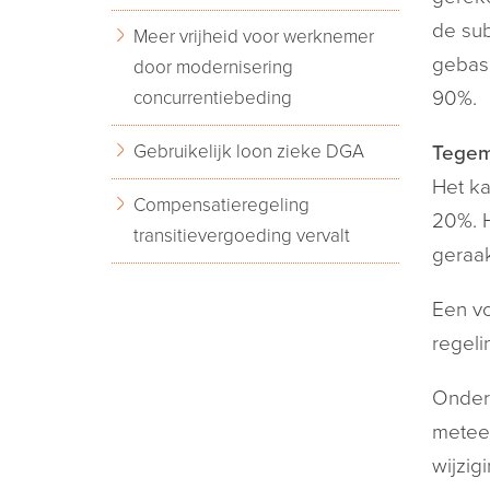
de sub
Meer vrijheid voor werknemer
gebase
door modernisering
concurrentiebeding
90%.
Gebruikelijk loon zieke DGA
Tegem
Het ka
Compensatieregeling
20%. 
transitievergoeding vervalt
geraak
Een vo
regeli
Ondern
metee
wijzig