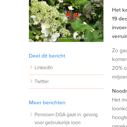
Het k
19 dec
invoer
verrui
Zo ga
Deel dit bericht
komen 
LinkedIn
20% om
miljoe
Twitter
Noodm
Het m
Meer berichten
loonko
Pensioen DGA gaat in: gevolg
hoogte
voor gebruikelijk loon
gereke