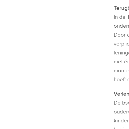
Terug
In de 
ondern
Door d
verpli
lening
met éé
moment
hoeft 
Verlen
De bso
ouder/
kinder