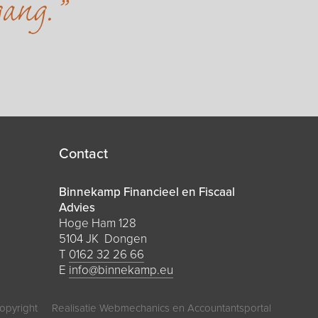
gang.
Contact
Binnekamp Financieel en Fiscaal
Advies
Hoge Ham 128
5104 JK Dongen
T
0162 32 26 66
E
info@binnekamp.eu
opyright
Realisatie
Webmechanics
en
Accountantsportal