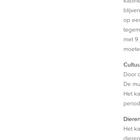
kabine
blijve
op een
tegemo
met 9 
moete
Cultuu
Door d
De mus
Het ka
period
Diere
Het ka
dieren