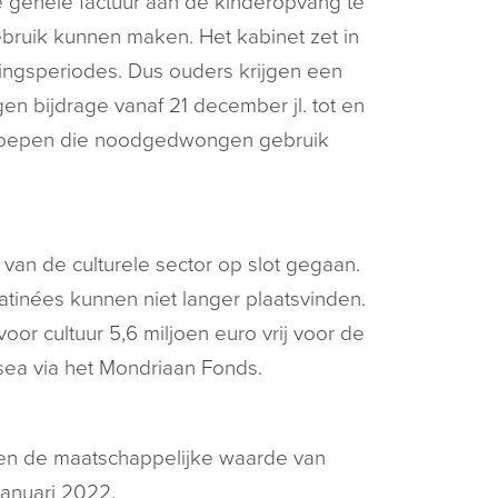
e gehele factuur aan de kinderopvang te
ebruik kunnen maken. Het kabinet zet in
tingsperiodes. Dus ouders krijgen een
 bijdrage vanaf 21 december jl. tot en
 beroepen die noodgedwongen gebruik
van de culturele sector op slot gegaan.
inées kunnen niet langer plaatsvinden.
or cultuur 5,6 miljoen euro vrij voor de
usea via het Mondriaan Fonds.
n en de maatschappelijke waarde van
januari 2022.