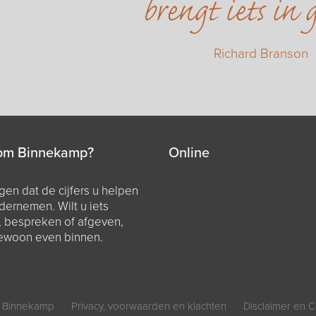
brengt iets in 
Richard Branson
om Binnekamp?
Online
en dat de cijfers u helpen
dernemen. Wilt u iets
, bespreken of afgeven,
ewoon even binnen.
 Binnekamp
Privacy, voorwaarden en klachten
Disclaimer en C