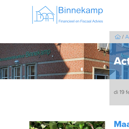
A
Act
di 19 
Maa