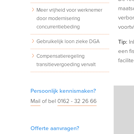
maatsc
Meer vrijheid voor werknemer
verbon
door modernisering
concurrentiebeding
voortv
Gebruikelijk loon zieke DGA
Tip:
I
een fi
Compensatieregeling
facili
transitievergoeding vervalt
Persoonlijk kennismaken?
Mail
of bel
0162 - 32 26 66
Offerte aanvragen?