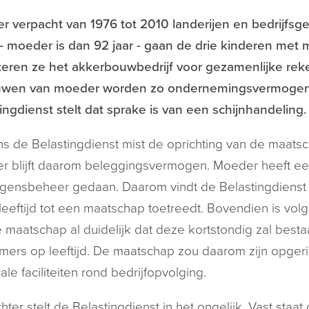
 verpacht van 1976 tot 2010 landerijen en bedrijfs
 moeder is dan 92 jaar - gaan de drie kinderen met
teren ze het akkerbouwbedrijf voor gezamenlijke reke
wen van moeder worden zo ondernemingsvermogen i
ingdienst stelt dat sprake is van een schijnhandeling.
s de Belastingdienst mist de oprichting van de maatsc
 blijft daarom beleggingsvermogen. Moeder heeft eer
ensbeheer gedaan. Daarom vindt de Belastingdienst h
 leeftijd tot een maatschap toetreedt. Bovendien is volg
 maatschap al duidelijk dat deze kortstondig zal bestaa
mmers op leeftijd. De maatschap zou daarom zijn opgeri
cale faciliteiten rond bedrijfopvolging.
hter stelt de Belastingdienst in het ongelijk. Vast staat