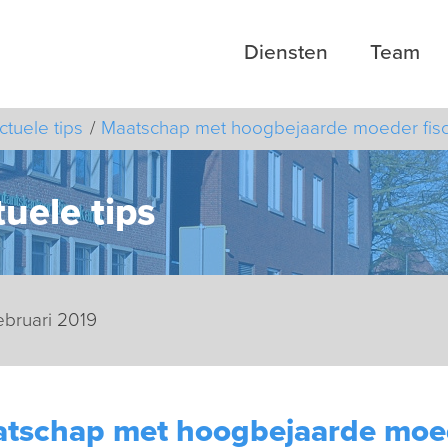
Diensten
Team
ctuele tips
Maatschap met hoogbejaarde moeder fisc
uele tips
februari 2019
tschap met hoogbejaarde moede