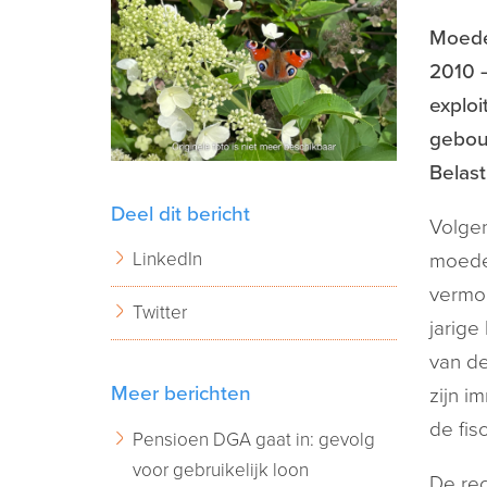
Moeder
2010 –
exploi
gebou
Belast
Deel dit bericht
Volgen
LinkedIn
moeder
vermog
Twitter
jarige
van de
Meer berichten
zijn i
de fis
Pensioen DGA gaat in: gevolg
voor gebruikelijk loon
De rec