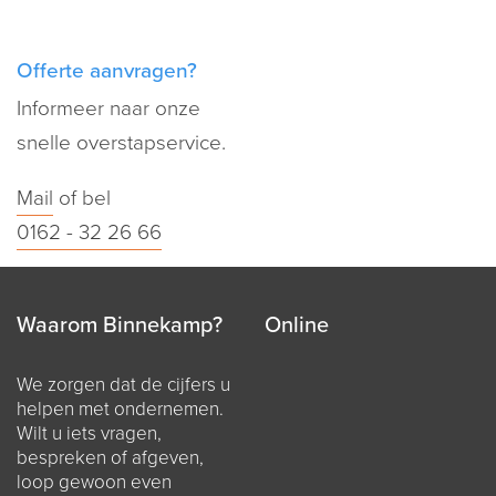
Offerte aanvragen?
Informeer naar onze
snelle overstapservice.
Mail
of bel
0162 - 32 26 66
Waarom Binnekamp?
Online
We zorgen dat de cijfers u
helpen met ondernemen.
Wilt u iets vragen,
bespreken of afgeven,
loop gewoon even