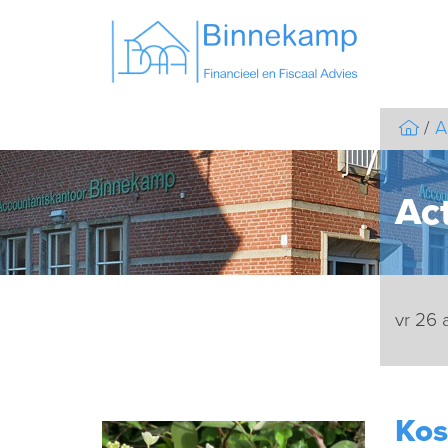
A
Act
vr 26
Kos