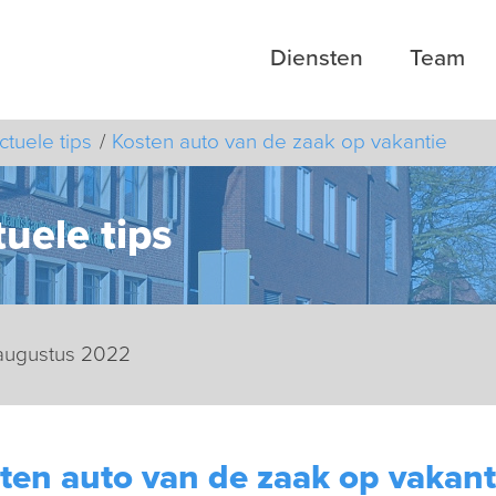
Diensten
Team
ctuele tips
Kosten auto van de zaak op vakantie
uele tips
 augustus 2022
ten auto van de zaak op vakant