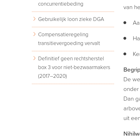
concurrentiebeding
van he
Gebruikelijk loon zieke DGA
Aa
Compensatieregeling
Ha
transitievergoeding vervalt
Ke
Definitief geen rechtsherstel
box 3 voor niet-bezwaarmakers
Begri
(2017–2020)
De wer
onder 
Dan ga
arbove
uit ee
Nihil