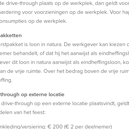
de drive-through plaats op de werkplek, dan geldt voo
aardering voor voorzieningen op de werkplek. Voor hap
consumpties op de werkplek.
pakketten
rstpakket is loon in natura. De werkgever kan kiezen of
mer behandelt, of dat hij het aanwijst als eindheffing
ver dit loon in natura aanwijst als eindheffingsloon, 
van de vrije ruimte. Over het bedrag boven de vrije r
ffing.
-through op externe locatie
 drive-through op een externe locatie plaatsvindt, ge
elen van het feest:
nkleding/versiering: € 200 (€ 2 per deelnemer)