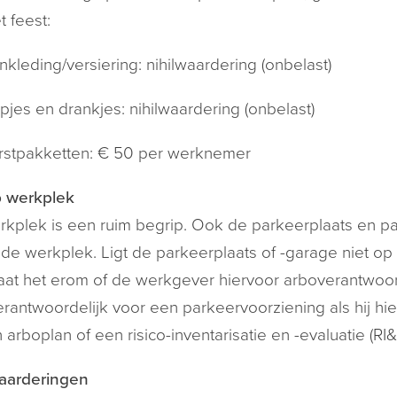
t feest:
nkleding/versiering: nihilwaardering (onbelast)
pjes en drankjes: nihilwaardering (onbelast)
rstpakketten: € 50 per werknemer
p werkplek
kplek is een ruim begrip. Ook de parkeerplaats en par
de werkplek. Ligt de parkeerplaats of -garage niet op 
at het erom of de werkgever hiervoor arboverantwoord
rantwoordelijk voor een parkeervoorziening als hij hier
n arboplan of een risico-inventarisatie en -evaluatie (RI&
waarderingen