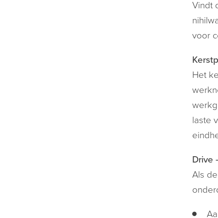
Vindt 
nihilw
voor 
Kerst
Het ke
werkne
werkge
laste 
eindhe
Drive 
Als de
onderd
Aa