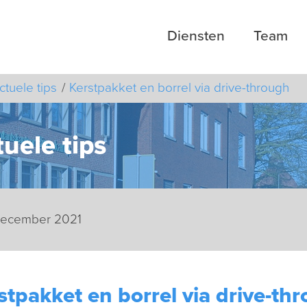
Diensten
Team
ctuele tips
Kerstpakket en borrel via drive-through
uele tips
 december 2021
stpakket en borrel via drive-th