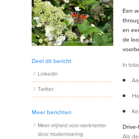
Een w
throu
en ee
de loo
voorb
Deel dit bericht
In to
LinkedIn
Aa
Twitter
Ha
Ke
Meer berichten
Meer vrijheid voor werknemer
Drive
door modernisering
Als de