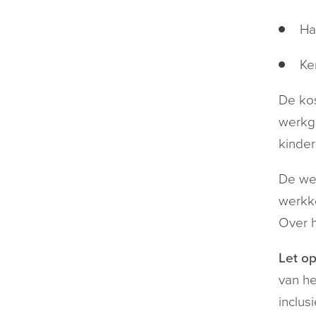
Ha
Ke
De kos
werkge
kinder
De wer
werkko
Over h
Let op
van he
inclus