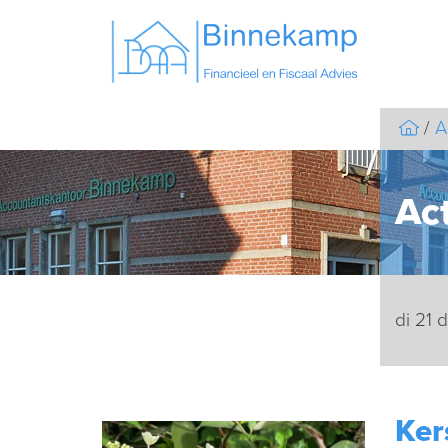
A
Act
di 21
Ker