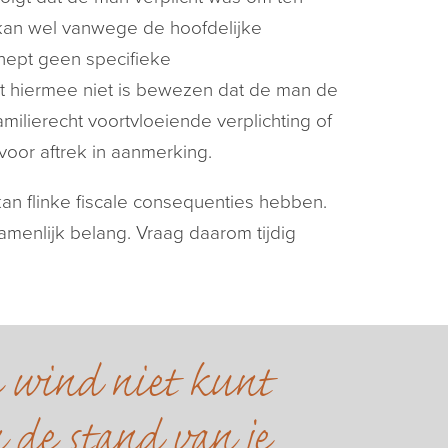
kan wel vanwege de hoofdelijke
hept geen specifieke
at hiermee niet is bewezen dat de man de
amilierecht voortvloeiende verplichting of
voor aftrek in aanmerking.
n flinke fiscale consequenties hebben.
menlijk belang. Vraag daarom tijdig
e wind niet kunt
 de stand van je