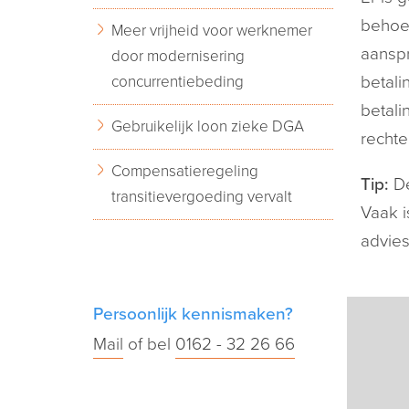
behoev
Meer vrijheid voor werknemer
aanspr
door modernisering
concurrentiebeding
betali
betali
Gebruikelijk loon zieke DGA
rechte
Compensatieregeling
Tip:
De
transitievergoeding vervalt
Vaak i
advies
Persoonlijk kennismaken?
Mail
of bel
0162 - 32 26 66