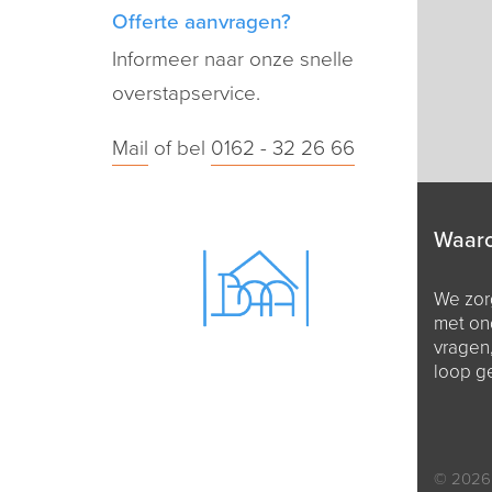
Offerte aanvragen?
Informeer naar onze snelle
overstapservice.
Mail
of bel
0162 - 32 26 66
Waar
We zorg
met on
vragen
loop g
© 2026