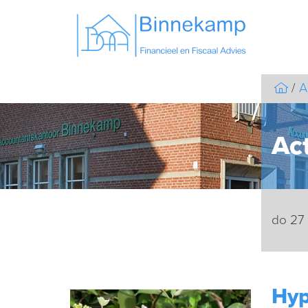
A
Act
do 27
Hyp