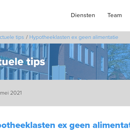
Diensten
Team
ctuele tips
Hypotheeklasten ex geen alimentatie
uele tips
 mei 2021
otheeklasten ex geen alimenta