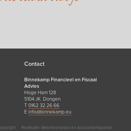
Contact
Binnekamp Financieel en Fiscaal
Advies
Hoge Ham 128
5104 JK Dongen
T
0162 32 26 66
E
info@binnekamp.eu
opyright
Realisatie
Webmechanics
en
Accountantsportal