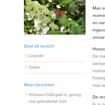
Man e
momen
en van
ingesc
vrouw 
Deel dit bericht
Hoezo
LinkedIn
De man
aanspr
Twitter
huisho
Feitel
Meer berichten
man wo
Pensioen DGA gaat in: gevolg
De rec
voor gebruikelijk loon
Er is 