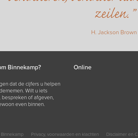
zeilen.
H. Jackson Brown
om Binnekamp?
Online
en dat de cijfers u helpen
dernemen. Wilt u iets
, bespreken of afgeven,
ewoon even binnen.
 Binnekamp
Privacy, voorwaarden en klachten
Disclaimer en C