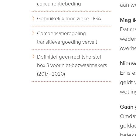
concurrentiebeding
aan we
Gebruikelijk loon zieke DGA
Mag i
Dat ma
Compensatieregeling
wederp
transitievergoeding vervalt
overhe
Definitief geen rechtsherstel
Nieuw 
box 3 voor niet-bezwaarmakers
Er is 
(2017–2020)
geldt 
wet in
Gaan g
Omdat 
geldau
beteke