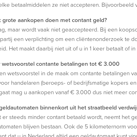
lke betaalmiddelen ze niet accepteren. Bijvoorbeeld vi
k grote aankopen doen met contant geld?
g, maar wordt vaak niet geaccepteerd. Bij een koops
artij een verplichting om een cliëntenonderzoek te d
id. Het maakt daarbij niet uit of u in 1 keer betaalt of in
wetsvoorstel contante betalingen tot € 3.000
een wetsvoorstel in de maak om contante betalingen va
voor handelaren (beroeps- of bedrijfsmatige kopers e
gaat mag u aankopen vanaf € 3.000 dus niet meer cont
eldautomaten binnenkort uit het straatbeeld verdwi
er steeds minder contant betaald wordt, neemt het ge
tomaten blijven bestaan. Ook de 5 kilometernorm voor 
nt dat u in Nederland altijd een geldautomaat kunt vi