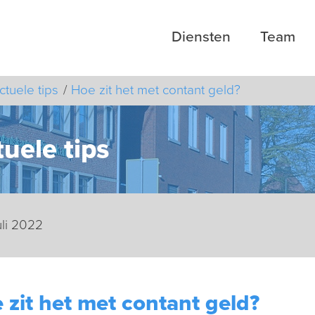
Diensten
Team
ctuele tips
Hoe zit het met contant geld?
uele tips
uli 2022
 zit het met contant geld?