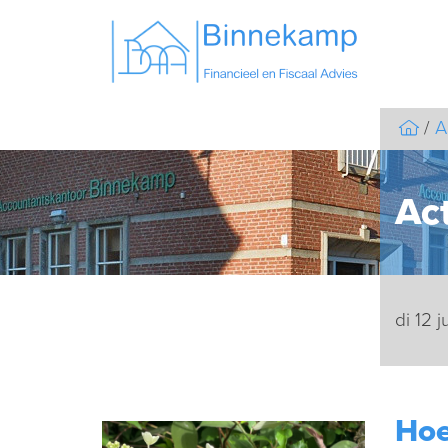
A
Act
di 12 j
Hoe