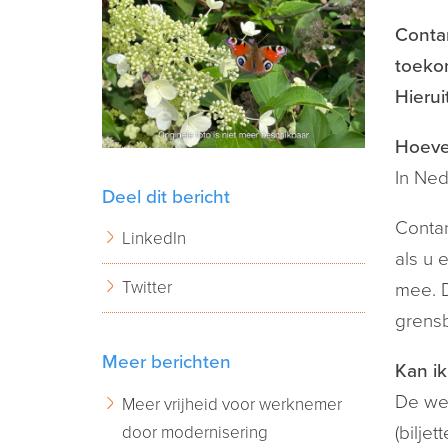
Conta
toekom
Hierui
Hoeve
In Ned
Deel dit bericht
Contan
LinkedIn
als u 
Twitter
mee. 
grens
Meer berichten
Kan ik
De wet
Meer vrijheid voor werknemer
door modernisering
(bilje