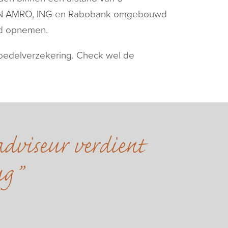
 ABN AMRO, ING en Rabobank omgebouwd
ld opnemen.
boedelverzekering. Check wel de
dviseur verdient
ug