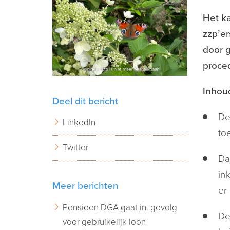
Het ka
zzp’er
door 
proce
Inhoud
Deel dit bericht
De
LinkedIn
to
Twitter
Da
in
Meer berichten
er
Pensioen DGA gaat in: gevolg
De
voor gebruikelijk loon