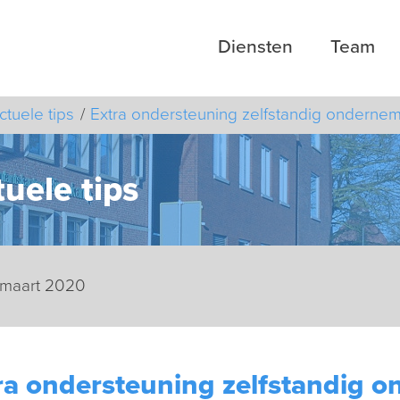
Diensten
Team
ctuele tips
Extra ondersteuning zelfstandig onderne
uele tips
 maart 2020
ra ondersteuning zelfstandig 