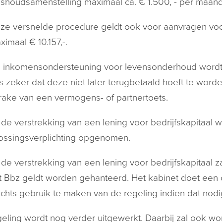
ishoudsamenstelling maximaal ca. € 1.500, - per maand 
ze versnelde procedure geldt ook voor aanvragen voor 
ximaal € 10.157,-.
 inkomensondersteuning voor levensonderhoud wordt ‘
s zeker dat deze niet later terugbetaald hoeft te worden
rake van een vermogens- of partnertoets.
j de verstrekking van een lening voor bedrijfskapitaal w
lossingsverplichting opgenomen.
j de verstrekking van een lening voor bedrijfskapitaal 
t Bbz geldt worden gehanteerd. Het kabinet doet een
echts gebruik te maken van de regeling indien dat nodig
eling wordt nog verder uitgewerkt. Daarbij zal ook 