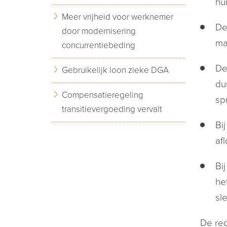
hu
Meer vrijheid voor werknemer
De
door modernisering
ma
concurrentiebeding
De
Gebruikelijk loon zieke DGA
du
Compensatieregeling
sp
transitievergoeding vervalt
Bi
af
Bi
he
sl
De reg