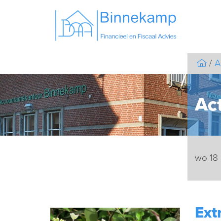
A
Act
wo 18
Ext