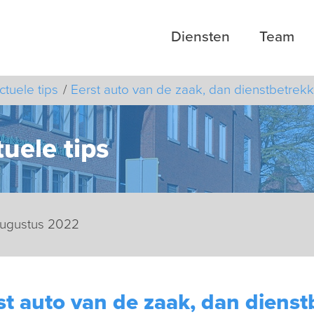
Diensten
Team
ctuele tips
Eerst auto van de zaak, dan dienstbetrekk
uele tips
augustus 2022
st auto van de zaak, dan dienst