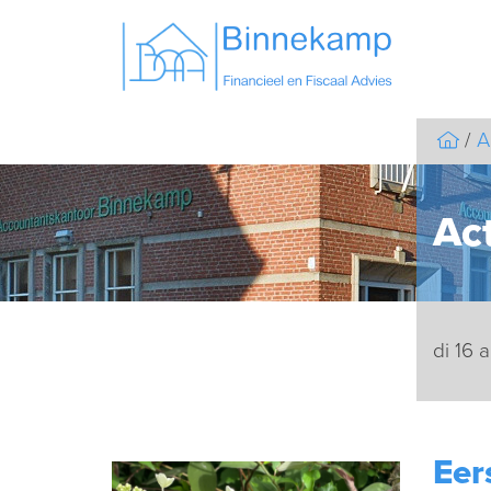
A
Act
di 16 
Eer