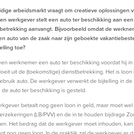
idige arbeidsmarkt vraagt om creatieve oplossingen
een werkgever stelt een auto ter beschikking aan e
tbetrekking aanvangt. Bijvoorbeeld omdat de werkne
en auto van de zaak naar zijn geboekte vakantiebes
telling toe?
 een werknemer een auto ter beschikking voordat hij in 
loeit uit de (toekomstige) dienstbetrekking. Het is loon 
ebruik auto. De werkgever verwerkt de bijtelling in de 
 de auto ter beschikking is gesteld.
kgever betaalt nog geen loon in geld, maar moet wel
erzekeringen (LB/PVV) en de in te houden bijdrage Zor
en. Het bedrag dat de werkgever moet inhouden, kan 
gt nog geen loon. In de praktijk zal de werkgever er