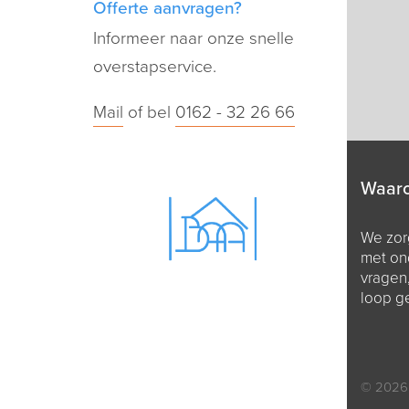
Offerte aanvragen?
Informeer naar onze snelle
overstapservice.
Mail
of bel
0162 - 32 26 66
Waar
We zorg
met on
vragen
loop g
© 2026