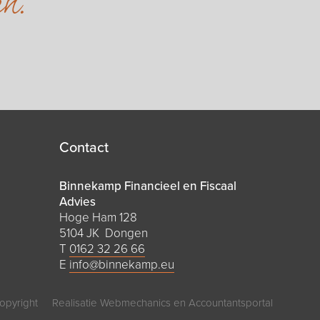
en.
Contact
Binnekamp Financieel en Fiscaal
Advies
Hoge Ham 128
5104 JK Dongen
T
0162 32 26 66
E
info@binnekamp.eu
opyright
Realisatie
Webmechanics
en
Accountantsportal