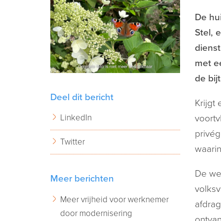
De hu
Stel, 
diens
met e
de bij
Deel dit bericht
Krijgt
LinkedIn
voortv
privég
Twitter
waarin
De wer
Meer berichten
volksv
Meer vrijheid voor werknemer
afdrag
door modernisering
ontvan