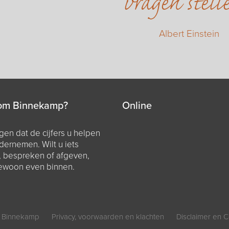
vragen stell
Albert Einstein
om Binnekamp?
Online
en dat de cijfers u helpen
dernemen. Wilt u iets
, bespreken of afgeven,
ewoon even binnen.
 Binnekamp
Privacy, voorwaarden en klachten
Disclaimer en C