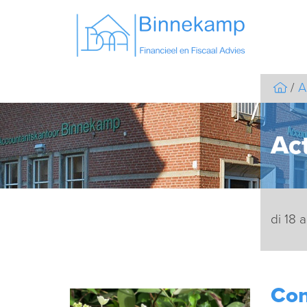
A
Act
di 18 
Con