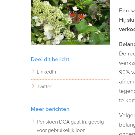
Een sa
Hij sl
verko
Belan
De rec
Deel dit bericht
werkza
LinkedIn
95% va
afneme
Twitter
tegeno
te kom
Meer berichten
Volgen
Pensioen DGA gaat in: gevolg
belang
voor gebruikelijk loon
ondern