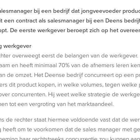
lesmanager bij een bedrijf dat jongveevoeder produce
uit een contract als salesmanager bij een Deens bedri
opt. De eerste werkgever beroept zich op het overe
g werkgever
hter overweegt eerst de belangen van de werkgever. 
am en heeft minimaal 70% van de afnemers leren kenn
n de omzet. Het Deense bedrijf concurreert op een 
rs dit product kopen, in welke volumes, tegen welke p
ver concurrenten. Hij weet welke strategie de werkg
en tot een vergroting van het marktaandeel.
s de rechter staat hiermee voldoende vast dat de we
 heeft om te voorkomen dat de sales manager met geb
eming haar rechtstreeks concurrentie zou kunnen aa