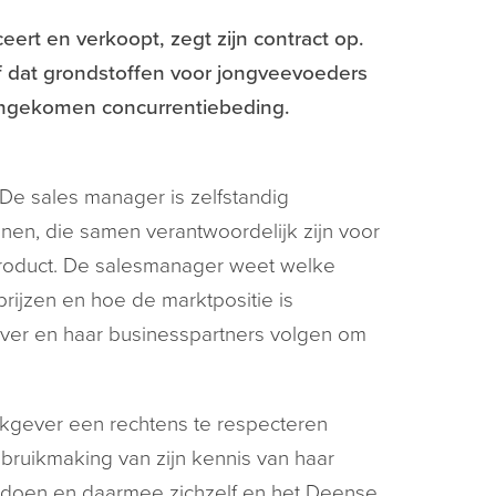
ert en verkoopt, zegt zijn contract op.
jf dat grondstoffen voor jongveevoeders
engekomen concurrentiebeding.
De sales manager is zelfstandig
en, die samen verantwoordelijk zijn voor
product. De salesmanager weet welke
rijzen en hoe de marktpositie is
ever en haar businesspartners volgen om
rkgever een rechtens te respecteren
ruikmaking van zijn kennis van haar
ndoen en daarmee zichzelf en het Deense