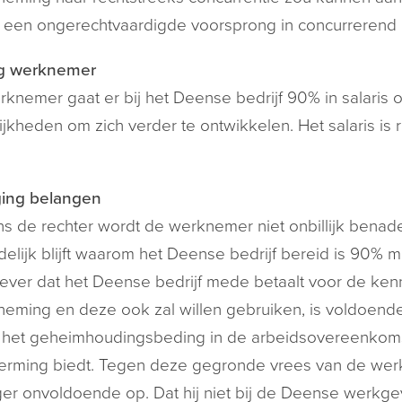
f een ongerechtvaardigde voorsprong in concurreren
g werknemer
knemer gaat er bij het Deense bedrijf 90% in salaris o
jkheden om zich verder te ontwikkelen. Het salaris i
ing belangen
s de rechter wordt de werknemer niet onbillijk benad
elijk blijft waarom het Deense bedrijf bereid is 90% m
ver dat het Deense bedrijf mede betaalt voor de ken
eming en deze ook zal willen gebruiken, is voldoende
t het geheimhoudingsbeding in de arbeidsovereenkom
erming biedt. Tegen deze gegronde vrees van de werk
r onvoldoende op. Dat hij niet bij de Deense werkgeve