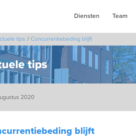
Diensten
Team
ctuele tips
Concurrentiebeding blijft
uele tips
augustus 2020
currentiebeding blijft