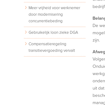
bedrij
Meer vrijheid voor werknemer
door modernisering
Belan
concurrentiebeding
De wer
Gebruikelijk loon zieke DGA
mogeli
zijn.
Compensatieregeling
transitievergoeding vervalt
Afweg
Volgen
Onduid
werkge
ondern
uit da
besch
manage