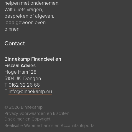
helpen met ondernemen.
Wilt u iets vragen,
bespreken of afgeven,
loop gewoon even
binnen.
Contact
Binnekamp Financieel en
Fiscaal Advies
Hoge Ham 128
5104 JK Dongen
T
0162 32 26 66
E
info@binnekamp.eu
© 2026 Binnekamp
Privacy, voorwaarden en klachten
Disclaimer en Copyright
Realisatie
Webmechanics
en
Accountantsportal