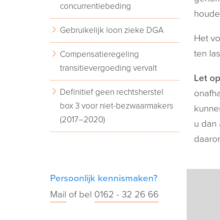
concurrentiebeding
houde
Gebruikelijk loon zieke DGA
Het vo
ten la
Compensatieregeling
transitievergoeding vervalt
Let op
Definitief geen rechtsherstel
onafha
box 3 voor niet-bezwaarmakers
kunnen
(2017–2020)
u dan 
daarom
Persoonlijk kennismaken?
Mail
of bel
0162 - 32 26 66