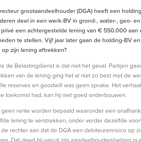
irecteur grootaandeelhouder (DGA) heeft een holdi
deren deel in een werk-BV in grond-, water-, geo- e
t privé een achtergestelde lening van € 550.000 aan
eden te stellen. Vijf jaar later gaan de holding-BV e
s op zijn lening aftrekken?
s de Belastingdienst is dat niet het geval. Partijen gaan
ekken van de lening ging het al niet zo best met de w
ille reserves en goodwill was geen sprake. Het verha
e toekomst had, kan hij niet goed onderbouwen.
 geen rente worden bepaald waaronder een onafhanke
fde lening te verstrekken, onder verder dezelfde v
de rechter aan dat de DGA een debiteurenrisico op z
n. Dat deed hij vanuit zijn aandeelhoudersbelang in