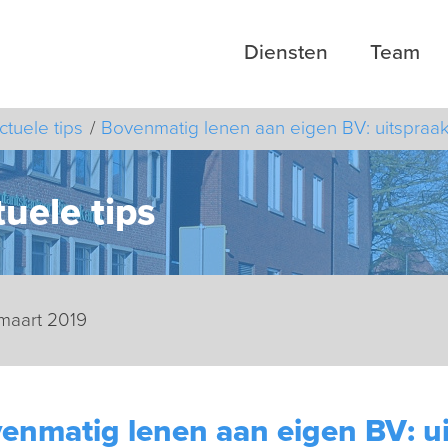
Diensten
Team
ctuele tips
Bovenmatig lenen aan eigen BV: uitspraa
uele tips
maart 2019
enmatig lenen aan eigen BV: u