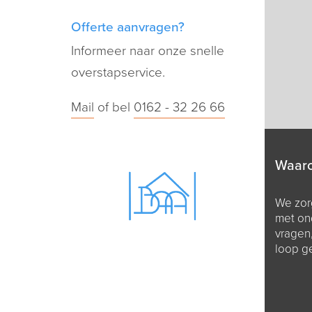
Offerte aanvragen?
Informeer naar onze snelle
overstapservice.
Mail
of bel
0162 - 32 26 66
Waar
We zorg
met on
vragen
loop g