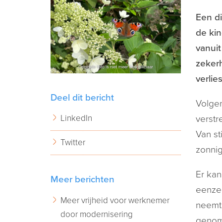
Een d
de kin
vanui
zekerh
verlie
Deel dit bericht
Volgen
LinkedIn
verstr
Van st
Twitter
zonnig
Er kan
Meer berichten
eenzel
Meer vrijheid voor werknemer
neemt 
door modernisering
genome