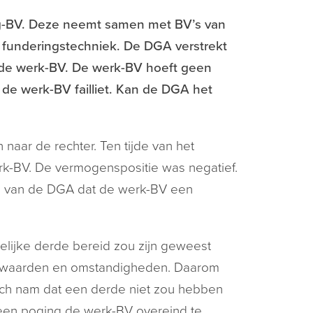
ng-BV. Deze neemt samen met BV’s van
n funderingstechniek. De DGA verstrekt
 de werk-BV. De werk-BV hoeft geen
n de werk-BV failliet. Kan de DGA het
 naar de rechter. Ten tijde van het
erk-BV. De vermogenspositie was negatief.
al van de DGA dat de werk-BV een
lijke derde bereid zou zijn geweest
oorwaarden en omstandigheden. Daarom
ich nam dat een derde niet zou hebben
 een poging de werk-BV overeind te