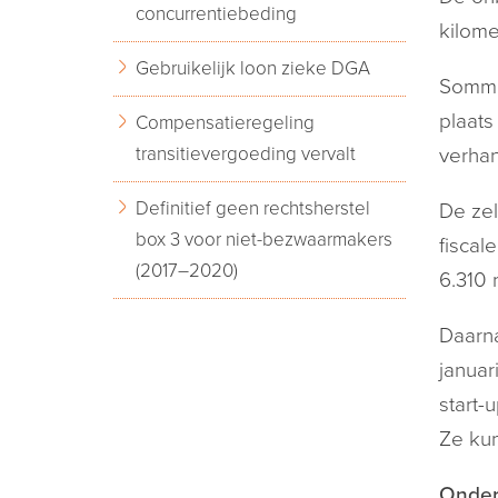
concurrentiebeding
kilome
Gebruikelijk loon zieke DGA
Sommi
plaats
Compensatieregeling
transitievergoeding vervalt
verhan
Definitief geen rechtsherstel
De zel
box 3 voor niet-bezwaarmakers
fiscal
(2017–2020)
6.310 
Daarna
januar
start-
Ze kun
Onde