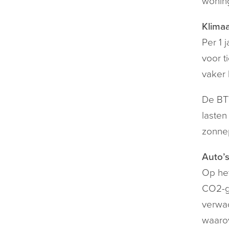
woning
Klimaa
Per 1 
voor t
vaker 
De BTW
laste
zonne
Auto’
Op het
CO2-gr
verwac
waarov