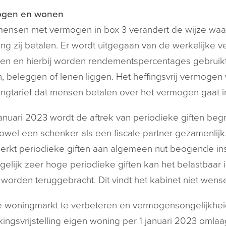
gen en wonen
ensen met vermogen in box 3 verandert de wijze waa
ing zij betalen. Er wordt uitgegaan van de werkelijke 
en en hierbij worden rendementspercentages gebruikt 
, beleggen of lenen liggen. Het heffingsvrij vermoge
ingtarief dat mensen betalen over het vermogen gaat
januari 2023 wordt de aftrek van periodieke giften beg
owel een schenker als een fiscale partner gezamenlij
rkt periodieke giften aan algemeen nut beogende inste
rgelijk zeer hoge periodieke giften kan het belastbaar
l worden teruggebracht. Dit vindt het kabinet niet wensel
woningmarkt te verbeteren en vermogensongelijkheid
ingsvrijstelling eigen woning per 1 januari 2023 omlaa