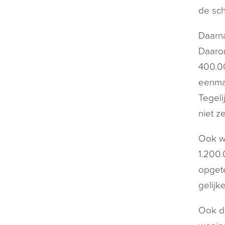
de sch
Daarna
Daarom
400.00
eenmal
Tegeli
niet z
Ook wo
1.200.
opgete
gelijk
Ook de