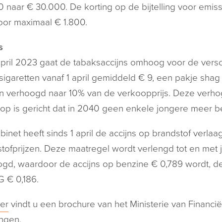
 naar € 30.000. De korting op de bijtelling voor emiss
or maximaal € 1.800.
s
april 2023 gaat de tabaksaccijns omhoog voor de versc
sigaretten vanaf 1 april gemiddeld € 9, een pakje sha
n verhoogd naar 10% van de verkoopprijs. Deze verhogi
 op is gericht dat in 2040 geen enkele jongere meer b
binet heeft sinds 1 april de accijns op brandstof verl
tofprijzen. Deze maatregel wordt verlengd tot en met ju
gd, waardoor de accijns op benzine € 0,789 wordt, de 
 € 0,186.
er
vindt u een brochure van het Ministerie van Financi
ingen.