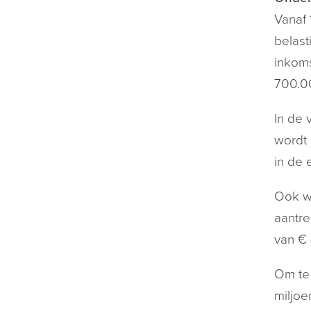
Vanaf 
belast
inkoms
700.0
In de 
wordt 
in de 
Ook wo
aantre
van € 
Om te 
miljoe