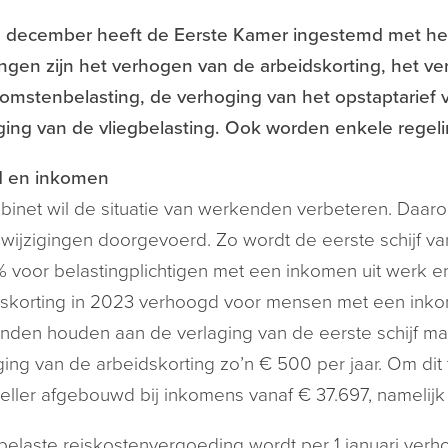
 december heeft de Eerste Kamer ingestemd met het 
ingen zijn het verhogen van de arbeidskorting, het verl
omstenbelasting, de verhoging van het opstaptarief
ing van de vliegbelasting. Ook worden enkele regeli
d en inkomen
binet wil de situatie van werkenden verbeteren. Daar
 wijzigingen doorgevoerd. Zo wordt de eerste schijf v
 voor belastingplichtigen met een inkomen uit werk e
skorting in 2023 verhoogd voor mensen met een inkom
den houden aan de verlaging van de eerste schijf ma
ing van de arbeidskorting zo’n € 500 per jaar. Om dit
eller afgebouwd bij inkomens vanaf € 37.697, namelij
elaste reiskostenvergoeding wordt per 1 januari verho