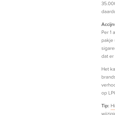
35.000
daardo
Accijn
Per 1 
pakje 
sigare
dat er
Het ka
brands
verhoo
op LPG
Tip:
Hi
wijzig