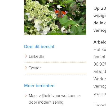
Op 20
wijzig
de ink
verhog
Arbei
Deel dit bericht
Het ka
LinkedIn
aantal
36,93%
Twitter
arbeid
Werken
Meer berichten
verhog
wel sn
Meer vrijheid voor werknemer
door modernisering
De onb