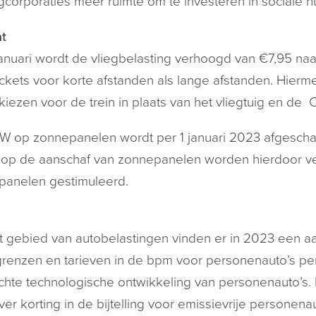
corporaties meer ruimte om te investeren in sociale 
t
januari wordt de vliegbelasting verhoogd van €7,95 naar
ickets voor korte afstanden als lange afstanden. Hierm
kiezen voor de trein in plaats van het vliegtuig en de
 op zonnepanelen wordt per 1 januari 2023 afgeschaft 
n op de aanschaf van zonnepanelen worden hierdoor 
panelen gestimuleerd.
s
 gebied van autobelastingen vinden er in 2023 een aa
enzen en tarieven in de bpm voor personenauto’s per
hte technologische ontwikkeling van personenauto’s. 
er korting in de bijtelling voor emissievrije personena