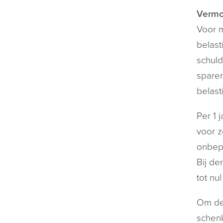
Vermo
Voor m
belast
schuld
sparen
belast
Per 1 
voor z
onbepe
Bij de
tot nu
Om de 
schenk