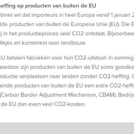
effing op producten van buiten de EU
binet wil dat importeurs in heel Europa vanaf 1 januar
de producten van buiten de Europese Unie (EU). Die 
j in het productieproces veel CO
2
ontstaat. Bijvoorbeel
likjes en kunstmest voor landbouw.
EU betalen fabrieken voor hun CO
2
-uitstoot. In somm
Daardoor zijn producten van buiten de EU soms goedko
oductie verplaatsen naar landen zonder CO
2
-heffing.
lende producten van buiten de EU een extra CO
2
-heff
(Carbon Border Adjustment Mechanism, CBAM). Bedrij
n de EU dan even veel CO
2
-kosten.