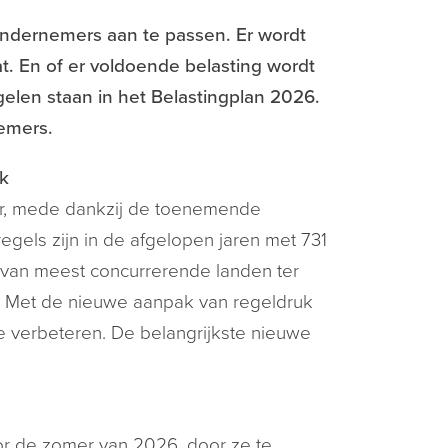
 ondernemers aan te passen. Er wordt
 En of er voldoende belasting wordt
len staan in het Belastingplan 2026.
nemers.
k
aar, mede dankzij de toenemende
gels zijn in de afgelopen jaren met 731
5 van meest concurrerende landen ter
s. Met de nieuwe aanpak van regeldruk
e verbeteren. De belangrijkste nieuwe
or de zomer van 2026, door ze te