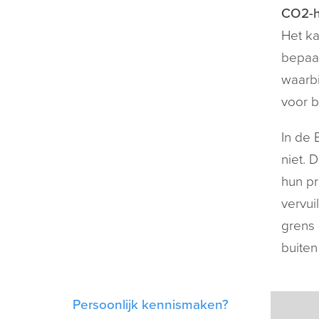
CO2-h
Het ka
bepaal
waarbi
voor b
In de 
niet. 
hun pr
vervui
grens 
buite
Persoonlijk kennismaken?