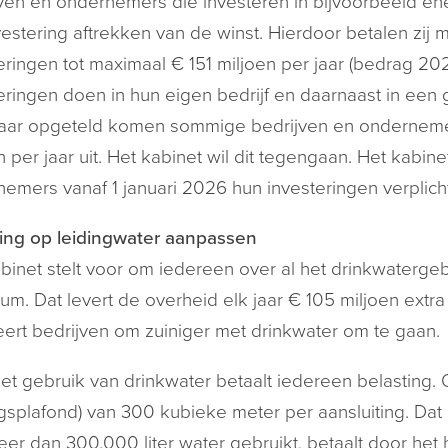
ven en ondernemers die investeren in bijvoorbeeld e
vestering aftrekken van de winst. Hierdoor betalen zij m
eringen tot maximaal € 151 miljoen per jaar (bedrag 2
eringen doen in hun eigen bedrijf en daarnaast in een g
kaar opgeteld komen sommige bedrijven en ondernemer
n per jaar uit. Het kabinet wil dit tegengaan. Het kabin
emers vanaf 1 januari 2026 hun investeringen verplicht b
ing op leidingwater aanpassen
binet stelt voor om iedereen over al het drinkwatergeb
m. Dat levert de overheid elk jaar € 105 miljoen extr
eert bedrijven om zuiniger met drinkwater om te gaan.
et gebruik van drinkwater betaalt iedereen belasting
ngsplafond) van 300 kubieke meter per aansluiting. Dat 
eer dan 300.000 liter water gebruikt, betaalt door het 