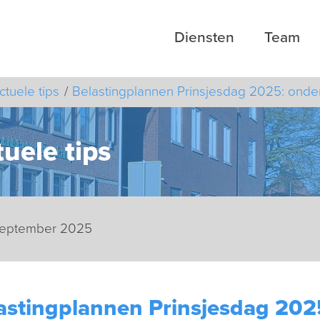
Diensten
Team
ctuele tips
Belastingplannen Prinsjesdag 2025: ond
uele tips
 september 2025
astingplannen Prinsjesdag 20