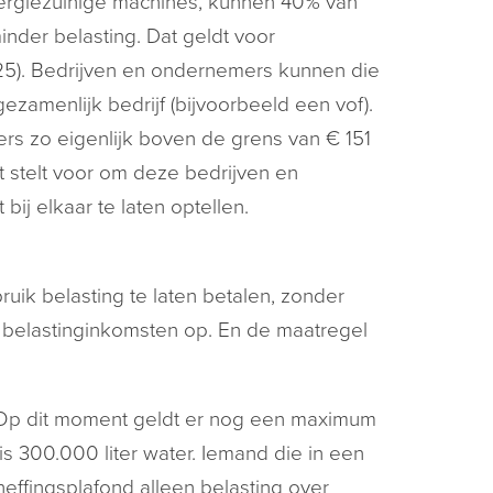
nergiezuinige machines, kunnen 40% van
inder belasting. Dat geldt voor
025). Bedrijven en ondernemers kunnen die
ezamenlijk bedrijf (bijvoorbeeld een vof).
s zo eigenlijk boven de grens van € 151
et stelt voor om deze bedrijven en
ij elkaar te laten optellen.
ruik belasting te laten betalen, zonder
a belastinginkomsten op. En de maatregel
. Op dit moment geldt er nog een maximum
is 300.000 liter water. Iemand die in een
heffingsplafond alleen belasting over