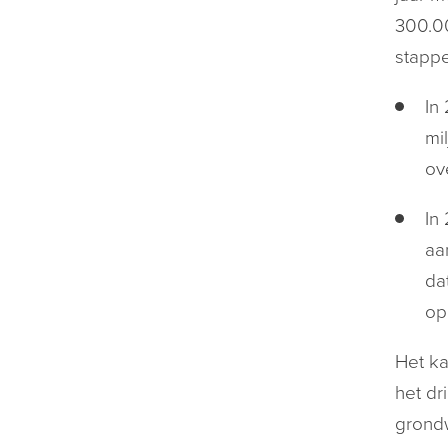
300.00
stappe
In
mi
ov
In
aa
da
op
Het ka
het dr
grondw