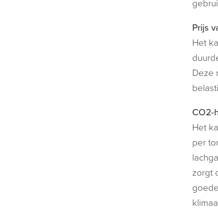
gebrui
Prijs 
Het ka
duurde
Deze m
belast
CO2-he
Het ka
per t
lachga
zorgt 
goede 
klimaa