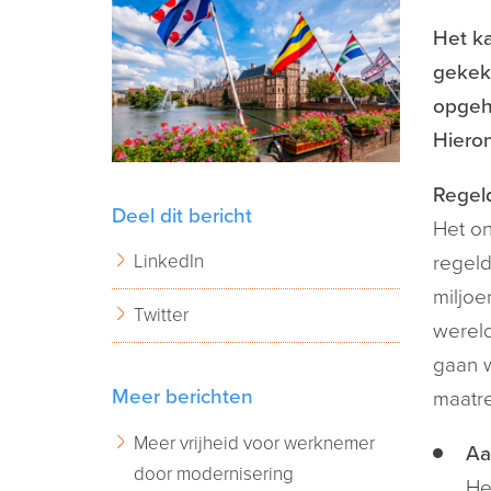
Het ka
gekek
opgeh
Hiero
Regel
Deel dit bericht
Het on
LinkedIn
regeld
miljoe
Twitter
wereld
gaan w
Meer berichten
maatre
Meer vrijheid voor werknemer
Aa
door modernisering
He