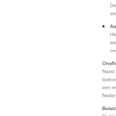
De
we
Aa
He
aa
on
Onafha
Naast 
toekom
een on
Nederl
Belast