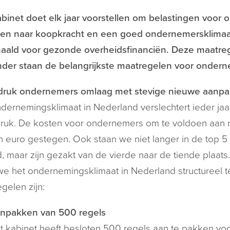
binet doet elk jaar voorstellen om belastingen voor
en naar koopkracht en een goed ondernemersklimaat.
aald voor gezonde overheidsfinanciën. Deze maatrege
nder staan de belangrijkste maatregelen voor onder
druk ondernemers omlaag met stevige nieuwe aanpa
dernemingsklimaat in Nederland verslechtert ieder j
ruk. De kosten voor ondernemers om te voldoen aan re
n euro gestegen. Ook staan we niet langer in de top 
, maar zijn gezakt van de vierde naar de tiende plaat
e het ondernemingsklimaat in Nederland structureel t
gelen zijn:
npakken van 500 regels
t kabinet heeft besloten 500 regels aan te pakken vo