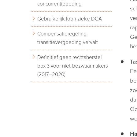
concurrentiebeding
sc
ve
Gebruikelijk loon zieke DGA
ra
Compensatieregeling
Ge
transitievergoeding vervalt
he
Definitief geen rechtsherstel
Ta
box 3 voor niet-bezwaarmakers
Ee
(2017–2020)
be
zo
da
Oo
wo
Ha