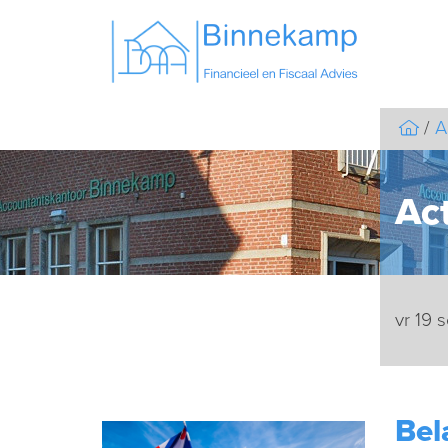
A
Act
vr 19
Bel