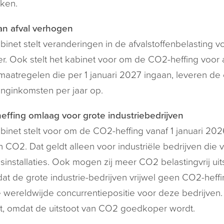
ken.
van afval verhogen
binet stelt veranderingen in de afvalstoffenbelasting 
r. Ook stelt het kabinet voor om de CO
2
-heffing voor 
aatregelen die per 1 januari 2027 ingaan, leveren de
inginkomsten per jaar op.
ffing omlaag voor grote industriebedrijven
binet stelt voor om de CO
2
-heffing vanaf 1 januari 20
on CO
2
. Dat geldt alleen voor industriële bedrijven die
sinstallaties. Ook mogen zij meer CO
2
belastingvrij u
dat de grote industrie-bedrijven vrijwel geen CO
2
-heff
wereldwijde concurrentiepositie voor deze bedrijven.
t, omdat de uitstoot van CO
2
goedkoper wordt.