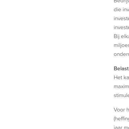
Bedrij
die in
invest
invest
Bij el
miljoe
ondern
Belast
Het ka
maximu
stimul
Voor h
(heffi
jaar m