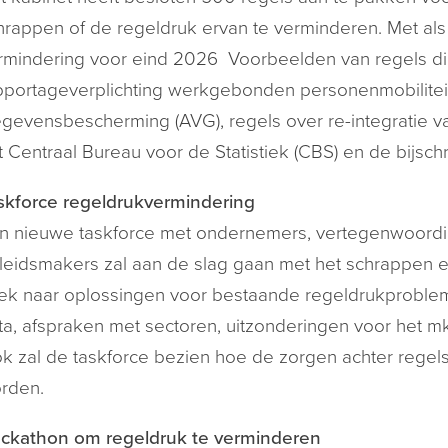
hrappen of de regeldruk ervan te verminderen. Met als
rmindering voor eind 2026 Voorbeelden van regels di
pportageverplichting werkgebonden personenmobilite
gevensbescherming (AVG), regels over re-integratie v
t Centraal Bureau voor de Statistiek (CBS) en de bijschri
skforce regeldrukvermindering
n nieuwe taskforce met ondernemers, vertegenwoordige
leidsmakers zal aan de slag gaan met het schrappen e
ek naar oplossingen voor bestaande regeldrukprobleme
ta, afspraken met sectoren, uitzonderingen voor het mkb,
k zal de taskforce bezien hoe de zorgen achter rege
rden.
ckathon om regeldruk te verminderen