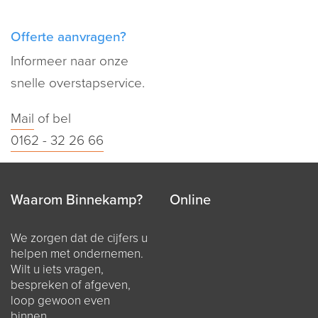
Offerte aanvragen?
Informeer naar onze
snelle overstapservice.
Mail
of bel
0162 - 32 26 66
Waarom Binnekamp?
Online
We zorgen dat de cijfers u
helpen met ondernemen.
Wilt u iets vragen,
bespreken of afgeven,
loop gewoon even
binnen.