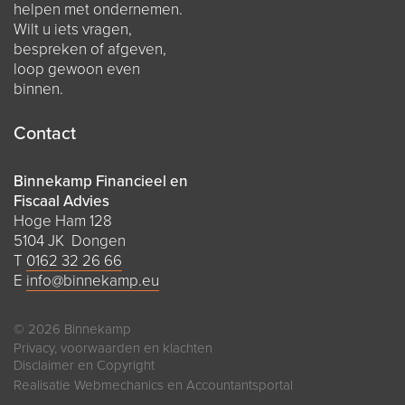
helpen met ondernemen.
Wilt u iets vragen,
bespreken of afgeven,
loop gewoon even
binnen.
Contact
Binnekamp Financieel en
Fiscaal Advies
Hoge Ham 128
5104 JK Dongen
T
0162 32 26 66
E
info@binnekamp.eu
© 2026 Binnekamp
Privacy, voorwaarden en klachten
Disclaimer en Copyright
Realisatie
Webmechanics
en
Accountantsportal