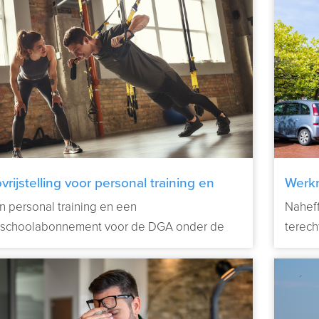
vrijstelling voor personal training en
Werk
nnement sportschool van DGA
mee
n personal training en een
Naheff
tschoolabonnement voor de DGA onder de
terech
telling voor arbovoorzieningen?
Verder lezen