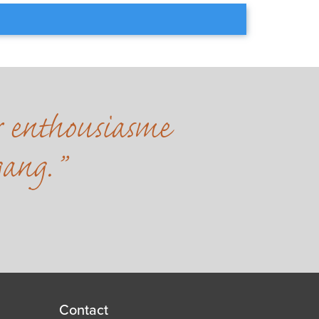
r enthousiasme
gang.
Contact