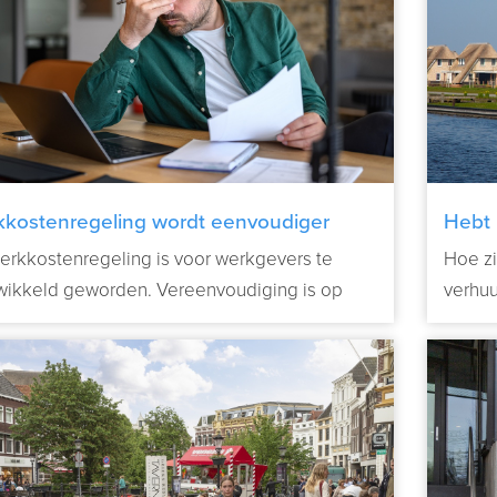
kostenregeling wordt eenvoudiger
Hebt 
die u
erkkostenregeling is voor werkgevers te
Hoe zi
wikkeld geworden. Vereenvoudiging is op
verhu
t.
Verder lezen