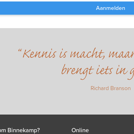
Aanmelden
Kennis is macht, maa
brengt iets in 
Richard Branson
om Binnekamp?
Online