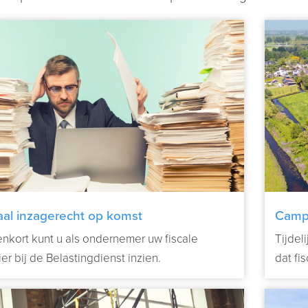
aal inzagerecht op komst
Camp
nkort kunt u als ondernemer uw fiscale
Tijdel
er bij de Belastingdienst inzien.
dat fi
Verder lezen