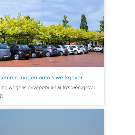
nemers mogen auto’s werkgever
nemen
ing wegens privégebruik auto's werkgever
t?
Verder lezen