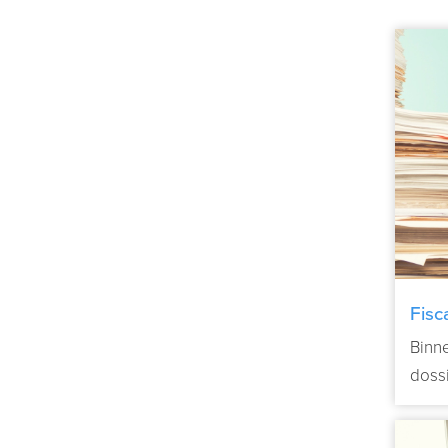
Fisc
Binne
dossi