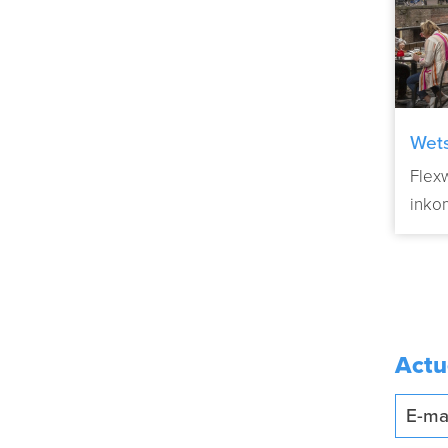
Wets
aan
Flex
inko
Actu