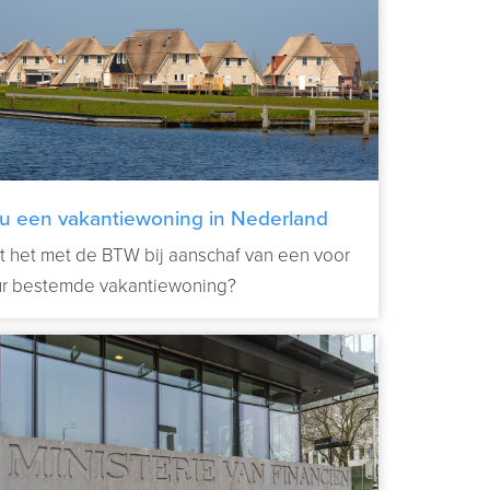
u een vakantiewoning in Nederland
 gaat verhuren?
t het met de BTW bij aanschaf van een voor
ur bestemde vakantiewoning?
Verder lezen