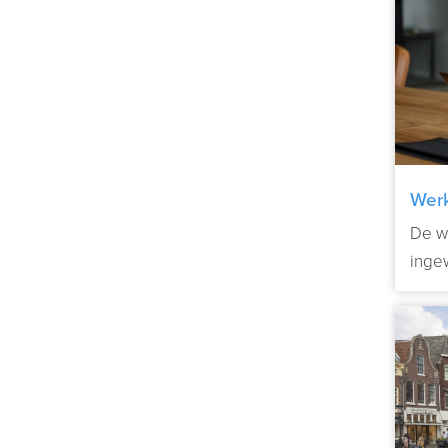
Werk
De w
inge
koms