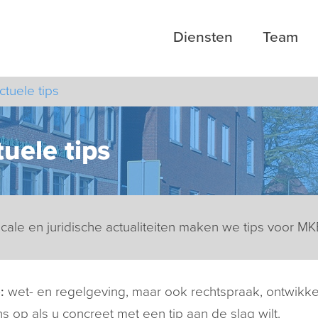
Diensten
Team
ctuele tips
uele tips
scale en juridische actualiteiten maken we tips voor 
p:
wet- en regelgeving, maar ook rechtspraak, ontwikk
s op als u concreet met een tip aan de slag wilt.