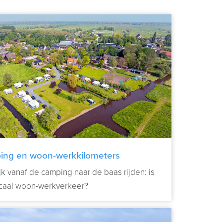
ing en woon-werkkilometers
ijk vanaf de camping naar de baas rijden: is
scaal woon-werkverkeer?
Verder lezen