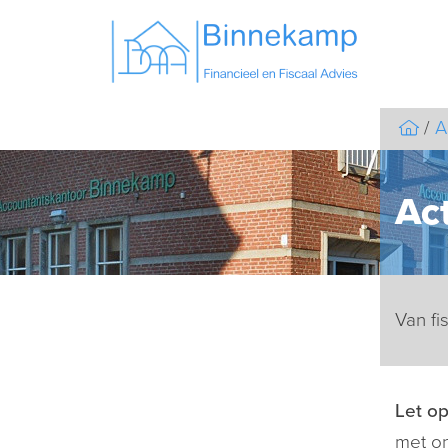
A
Act
Van fi
Let o
met on